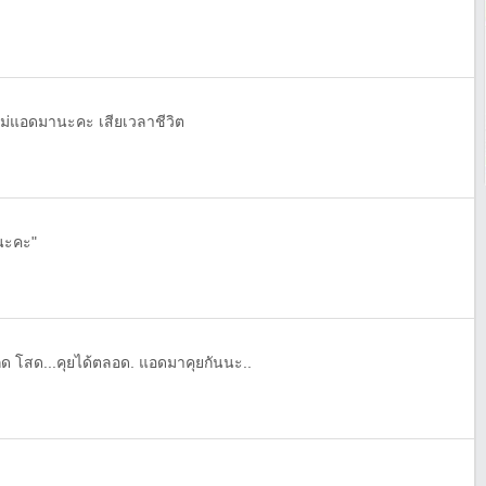
ไม่แอดมานะคะ เสียเวลาชีวิต
นะคะ"
เกิด โสด...คุยได้ตลอด.​ แอดมาคุยกันนะ..