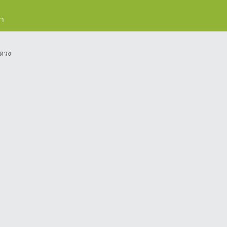
รา
ดวง