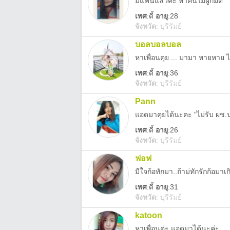
มีแฟนแล้วค่ะ หาคนไม่ผูกมัด
เพศ
:
ดี้
อายุ
:28
จังหวัด
:
บุรีรัมย์
บอลบอลบอล
หาเพื่อนคุย ... มามา หายหาย 
เพศ
:
ดี้
อายุ
:36
จังหวัด
:
บุรีรัมย์
Pann
แอดมาคุยได้นะคะ "ไม่รับ ผช.
เพศ
:
ดี้
อายุ
:26
จังหวัด
:
บุรีรัมย์
ฟอฟ
มีใจก้อทักมา..ถ้าม่ทักรักก้อมา
เพศ
:
ดี้
อายุ
:31
จังหวัด
:
บุรีรัมย์
katoon
หาเพื่อนค่ะ แอดมาได้นะค่ะ