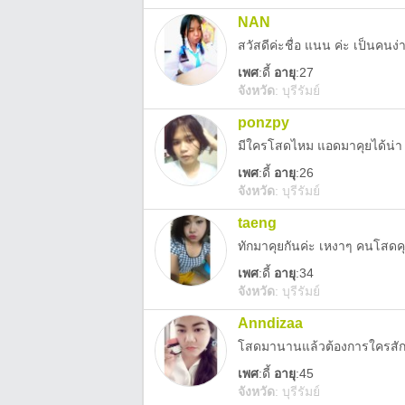
NAN
สวัสดีค่ะชื่อ แนน ค่ะ เป็นคนง่
เพศ
:
ดี้
อายุ
:27
จังหวัด
:
บุรีรัมย์
ponzpy
มีใครโสดไหม แอดมาคุยได้น่า
เพศ
:
ดี้
อายุ
:26
จังหวัด
:
บุรีรัมย์
taeng
ทักมาคุยกันค่ะ เหงาๆ คนโสดค
เพศ
:
ดี้
อายุ
:34
จังหวัด
:
บุรีรัมย์
Anndizaa
โสดมานานแล้วต้องการใครสักค
เพศ
:
ดี้
อายุ
:45
จังหวัด
:
บุรีรัมย์