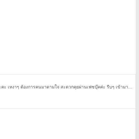
สวัสดีค่ะ น้ำค่ะ ทักทายกันได้นะคะ เหงาๆ ต้องการคนมาดามใจ สะดวกคุยผ่านเฟซบุ๊คค่ะ รีบๆ เข้ามาทำความรู้จักกันเยอะๆ น้า