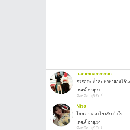
nammnammmm
เพศ
:
ดี้
อายุ
:31
จังหวัด
:
บุรีรัมย์
Nisa
โสด อยากหาใครสักเข้าใจ
เพศ
:
ดี้
อายุ
:34
จังหวัด
:
บุรีรัมย์