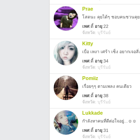
Prae
โสดนะ คุยได้ๆ ชอบคนชวนคุยเ
เพศ
:
ดี้
อายุ
:22
จังหวัด
:
บุรีรัมย์
Kitty
เบื่อ เหงา เศร้า เซ็ง อยากเจอสิ่
เพศ
:
ดี้
อายุ
:34
จังหวัด
:
บุรีรัมย์
Pomiiz
เรื่อยๆๆ ตามเพลง คนเดียว
เพศ
:
ดี้
อายุ
:38
จังหวัด
:
บุรีรัมย์
Lukkade
กำลังหาคนที่ดีต่อใจอยู่...☺☺
เพศ
:
ดี้
อายุ
:31
จังหวัด
:
บุรีรัมย์