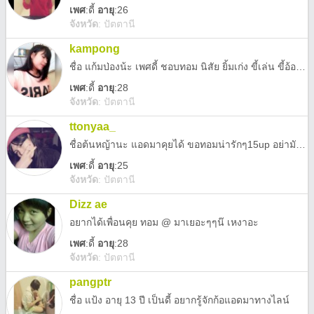
เพศ
:
ดี้
อายุ
:26
จังหวัด
:
ปัตตานี
kampong
ชื่อ แก้มป่องน้ะ เพศดี้ ชอบทอม นิสัย ยิ้มเก่ง ขี้เล่น ขี้อ้อนด้วย เพื่อนน้อยแอดมาคุยกันเยอะ ๆน้าาา *รับแอดเฉพาะทอม
เพศ
:
ดี้
อายุ
:28
จังหวัด
:
ปัตตานี
ttonyaa_
ชื่อต้นหญ้านะ แอดมาคุยได้ ขอทอมน่ารักๆ15up อย่ามัวอ่านแอดมาเลย:)ยินดีที่ได้รู้จักนะคะ
เพศ
:
ดี้
อายุ
:25
จังหวัด
:
ปัตตานี
Dizz ae
อยากได้เพื่อนคุย ทอม @ มาเยอะๆๆน๊ เหงาอะ
เพศ
:
ดี้
อายุ
:28
จังหวัด
:
ปัตตานี
pangptr
ชื่อ แป้ง อายุ 13 ปี เป็นดี้ อยากรู้จักก้อแอดมาทางไลน์