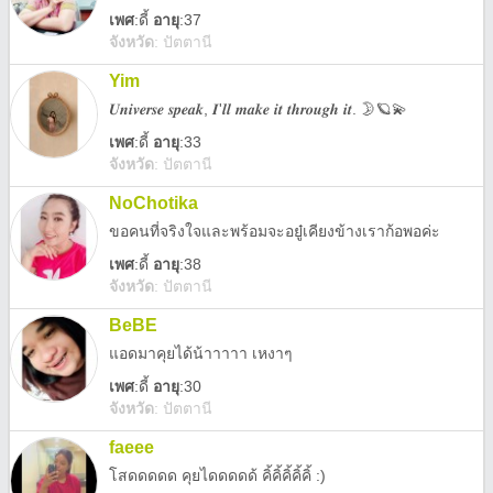
เพศ
:
ดี้
อายุ
:37
จังหวัด
:
ปัตตานี
Yim
𝑼𝒏𝒊𝒗𝒆𝒓𝒔𝒆 𝒔𝒑𝒆𝒂𝒌, 𝑰'𝒍𝒍 𝒎𝒂𝒌𝒆 𝒊𝒕 𝒕𝒉𝒓𝒐𝒖𝒈𝒉 𝒊𝒕. 🌛🪐💫
เพศ
:
ดี้
อายุ
:33
จังหวัด
:
ปัตตานี
NoChotika
ขอคนที่จริงใจและพร้อมจะอยู๋เคียงข้างเราก้อพอค่ะ
เพศ
:
ดี้
อายุ
:38
จังหวัด
:
ปัตตานี
BeBE
แอดมาคุยได้น้าาาาา เหงาๆ
เพศ
:
ดี้
อายุ
:30
จังหวัด
:
ปัตตานี
faeee
โสดดดดด คุยไดดดดด้ คิ้คิ้คิ้คิ้คิ้ :)