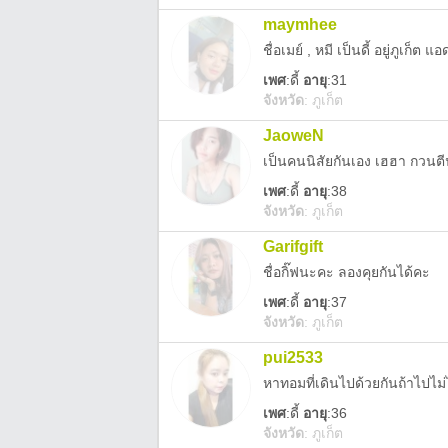
maymhee
ชื่อเมย์ , หมี เป็นดี้ อยู่ภูเก
เพศ
:
ดี้
อายุ
:31
จังหวัด
:
ภูเก็ต
JaoweN
เป็นคนนิสัยกันเอง เฮฮา กวนตีน 
เพศ
:
ดี้
อายุ
:38
จังหวัด
:
ภูเก็ต
Garifgift
ชื่อกิ๊ฟนะคะ ลองคุยกันได้คะ
เพศ
:
ดี้
อายุ
:37
จังหวัด
:
ภูเก็ต
pui2533
หาทอมที่เดินไปด้วยกันถ้าไปไม่
เพศ
:
ดี้
อายุ
:36
จังหวัด
:
ภูเก็ต