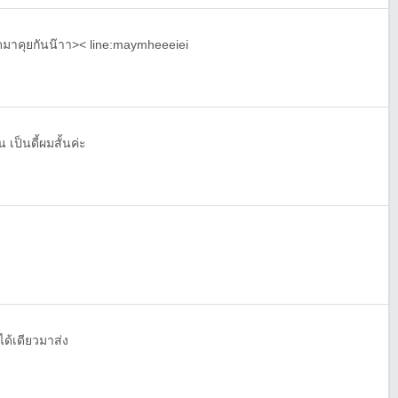
็ต แอดมาคุยกันน๊าา>< line:maymheeeiei
เป็นดี้ผมสั้นค่ะ
ได้เดียวมาส่ง