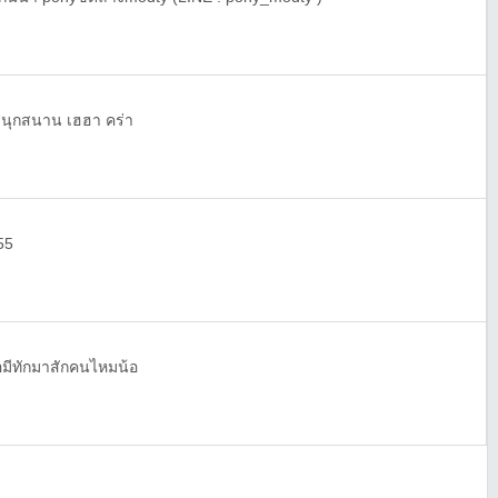
 สนุกสนาน เฮฮา คร่า
55
มีทักมาสักคนไหมน้อ