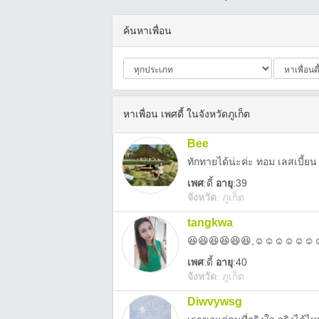
ค้นหาเพื่อน
หาเพื่อน เพศดี้ ในจังหวัดภูเก็ต
Bee
ทักทายได้น่ะค่ะ ทอม เลสเบี้ยน 
เพศ
:
ดี้
อายุ
:39
จังหวัด
:
ภูเก็ต
tangkwa
😆😆😆😆😆😆,☺️☺️☺️☺️☺️☺️☺
เพศ
:
ดี้
อายุ
:40
จังหวัด
:
ภูเก็ต
Diwvywsg