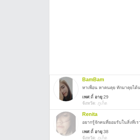
BamBam
หาเพื่อน หาคนคุย ทักมาคุยได้นะ
เพศ
:
ดี้
อายุ
:29
จังหวัด
:
ภูเก็ต
Renita
อยากรู้จักคนที่ยอมรับในสิ่งที่เ
เพศ
:
ดี้
อายุ
:38
จังหวัด
:
ภูเก็ต