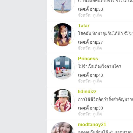
เราขอแค่คนที่จริงใจ จริงได้ไ
เพศ
:
ดี้
อายุ
:33
จังหวัด
:
ภูเก็ต
Tatar
โสดฮับ ทักมาคุยกันได้น้า 😍
เพศ
:
ดี้
อายุ
:27
จังหวัด
:
ภูเก็ต
Princess
ไม่จำเป็นต้องวิ่งตามใคร
เพศ
:
ดี้
อายุ
:43
จังหวัด
:
ภูเก็ต
Iidindizz
การใช้ชีวิตคิดว่าสิ่งสำคัญมา
เพศ
:
ดี้
อายุ
:30
จังหวัด
:
ภูเก็ต
modtanoy21
ลองคุยกันก่อนได้ @ แอดมาคุย