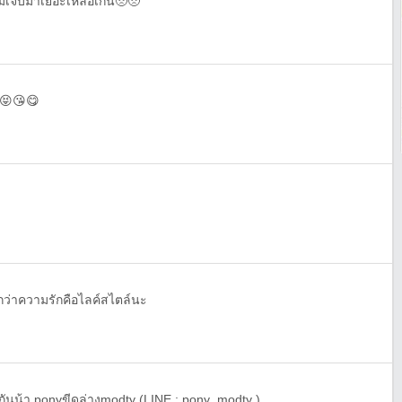
หมเจ็บมาเยอะเหลือเกิน🥺🥺
😝😘😋
กกว่าความรักคือไลค์สไตล์นะ
กันน้า ponyขีดล่างmodty (LINE : pony_modty )