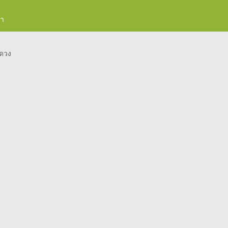
รา
ดวง