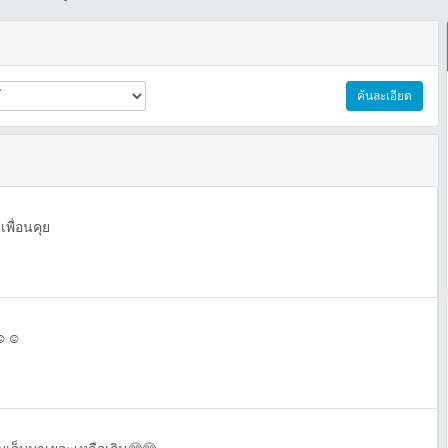
ค้นละเอียด
เพื่อนคุย
️☺️