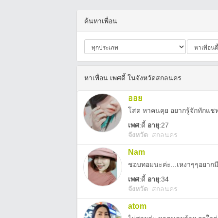
ค้นหาเพื่อน
หาเพื่อน เพศดี้ ในจังหวัดสกลนคร
ออย
โสด หาคนคุย อยากรู้จักทักแช
เพศ
:
ดี้
อายุ
:27
จังหวัด
:
สกลนคร
Nam
ชอบทอมนะค่ะ...เหงาๆๆอยากมีเ
เพศ
:
ดี้
อายุ
:34
จังหวัด
:
สกลนคร
atom