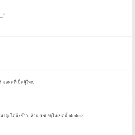
^_^

3 ขอคนที่เป็นผู้ใหญ่
คุยได้น้ะจ๊าา. ห้าม ผ.ช อยู่ในเขตนี้ 55555>