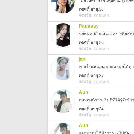
ไม่สวยค่ะ หาคนคุยด้วย ถูกใจค่อ
เพศ
:
ดี้
อายุ
:36
จังหวัด
:
สกลนคร
Papapay
ขอคนคุยด้วยหน่อยค่ะ พลีสสส
เพศ
:
ดี้
อายุ
:30
จังหวัด
:
สกลนคร
jan
เราเป็นคนคุยสนุกและคุยได้ทุกเ
เพศ
:
ดี้
อายุ
:37
จังหวัด
:
สกลนคร
Aun
คบทอมน้าาา. ยินดีที่ได้รุ้จักจ้า
เพศ
:
ดี้
อายุ
:34
จังหวัด
:
สกลนคร
Aun
แอดมาคุยได้น้าาาา :) ไม่กัด