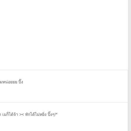
บเมหน่อยยย ปิ๊ง
เมก็ได้จ้า >< ทักได้ไม่หยิ่ง ปิ๊งๆ!*