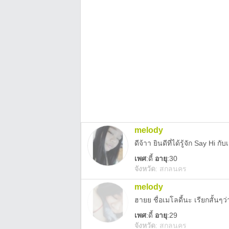
melody
ดีจ้าา ยินดีที่ได้รู้จัก Say Hi กั
เพศ
:
ดี้
อายุ
:30
จังหวัด
:
สกลนคร
melody
ฮายย ชื่อเมโลดี้นะ เรียกสั้นๆว่า 
เพศ
:
ดี้
อายุ
:29
จังหวัด
:
สกลนคร