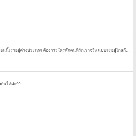
เราเป็นดี้นะ อายุ18ปี โสด แต่ตอนนี้เราอยู่ต่างประเทศ ต้องการใครสักคนที่รักเราจริง แบบจะอยู่ไกลกันแค่ไหนก็รักเราคนเดียวได้ ไม่นอกใจ ขอรักจริงละกันนะ @มาเยอะๆนะ
ยกันได้ค่ะ^^