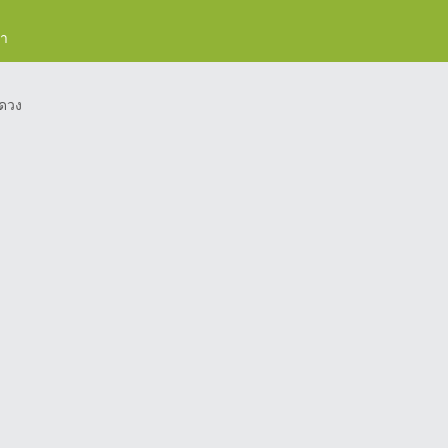
รา
ดวง