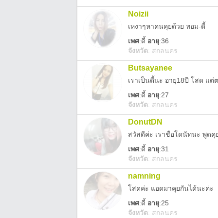
Noizii
เหงาๆหาคนคุยด้วย ทอม-ดี้
เพศ
:
ดี้
อายุ
:36
จังหวัด
:
สกลนคร
Butsayanee
เพศ
:
ดี้
อายุ
:27
จังหวัด
:
สกลนคร
DonutDN
สวัสดีค่ะ เราชื่อโดนัทนะ พูดคุ
เพศ
:
ดี้
อายุ
:31
จังหวัด
:
สกลนคร
namning
โสดค่ะ แอดมาคุยกันได้นะค่ะ
เพศ
:
ดี้
อายุ
:25
จังหวัด
:
สกลนคร