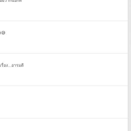
ยว่ากันอีกที
ส😅
รื่อง...อารมดี
า