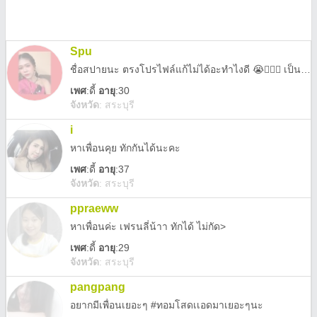
Spu
ชื่อสปายนะ ตรงโปรไฟล์แก้ไม่ได้อะทำไงดี 😭🤦🏼‍♀️ เป็นผู้หญิงที่โสดมากและโสดนานแล้ว 😂
เพศ
:
ดี้
อายุ
:30
จังหวัด
:
สระบุรี
i
หาเพื่อนคุย ทักกันได้นะคะ
เพศ
:
ดี้
อายุ
:37
จังหวัด
:
สระบุรี
ppraeww
หาเพื่อนค่ะ เฟรนลี่น้าา ทักได้ ไม่กัด>
เพศ
:
ดี้
อายุ
:29
จังหวัด
:
สระบุรี
pangpang
อยากมีเพื่อนเยอะๆ #ทอมโสดเเอดมาเยอะๆนะ