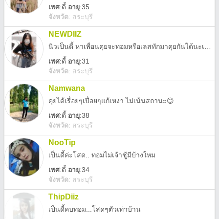
เพศ
:
ดี้
อายุ
:35
จังหวัด
:
สระบุรี
NEWDIIZ
นิวเป็นดี้ หาเพื่อนคุยจะทอมหรือเลสทักมาคุยกันได้นะเราฉีดยาแล้ว อิอิ
เพศ
:
ดี้
อายุ
:31
จังหวัด
:
สระบุรี
Namwana
คุยได้เรื่อยๆเปื่อยๆแก้เหงา ไม่เน้นสถานะ😊
เพศ
:
ดี้
อายุ
:38
จังหวัด
:
สระบุรี
NooTip
เป็นดี้ค่ะโสด.. ทอมไม่เจ้าชู้มีบ้างใหม
เพศ
:
ดี้
อายุ
:34
จังหวัด
:
สระบุรี
ThipDiiz
เป็นดี้คบทอม...โสดๆตัวเท่าบ้าน