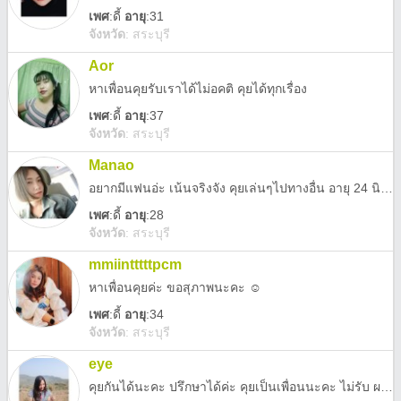
เพศ
:
ดี้
อายุ
:31
จังหวัด
:
สระบุรี
Aor
หาเพื่อน​คุยรับเราได้ไม่อคติ คุยได้ทุกเรื่อง
เพศ
:
ดี้
อายุ
:37
จังหวัด
:
สระบุรี
Manao
อยากมีแฟนอ่ะ เน้นจริงจัง คุยเล่นๆไปทางอื่น อายุ 24 นิสัยต้องศึกษากันไปเรื่อยๆแล้วจะรู้
เพศ
:
ดี้
อายุ
:28
จังหวัด
:
สระบุรี
mmiintttttpcm
หาเพื่อนคุยค่ะ ขอสุภาพนะคะ ☺️
เพศ
:
ดี้
อายุ
:34
จังหวัด
:
สระบุรี
eye
คุยกันได้นะคะ ปรึกษาได้ค่ะ คุยเป็นเพื่อนนะคะ ไม่รับ ผช นะ