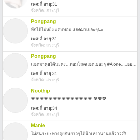
เพศ
:
ดี้
อายุ
:31
จังหวัด
:
สระบุรี
Pongpang
ทักได้ไม่หยิ่ง #คบทอม เเอดมาเยอะๆนะ
เพศ
:
ดี้
อายุ
:31
จังหวัด
:
สระบุรี
Pongpang
เเอดมาคุยได้นะคะ...ทอมโสดเเอดเยอะๆ #Alone.....อยากคลอคุยกันก็ได้ ไม่ทักอย่าเเอดมา
เพศ
:
ดี้
อายุ
:31
จังหวัด
:
สระบุรี
Noothip
💗💗💗💗💗💗💗💗💗💗💗💗💗💗 💖💖💖
เพศ
:
ดี้
อายุ
:34
จังหวัด
:
สระบุรี
Manie
ไม่สนระยะทางคุยกันยาวๆได้น๊าเหงานานแย้ววว😞