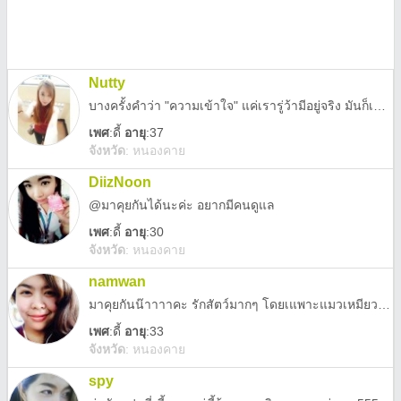
Nutty
บางครั้งคำว่า "ความเข้าใจ" แค่เรารู่ว้ามีอยู่จริง มันก็เพียงพอเล้ว 😴
เพศ
:
ดี้
อายุ
:37
จังหวัด
:
หนองคาย
DiizNoon
@มาคุยกันได้นะค่ะ อยากมีคนดูแล
เพศ
:
ดี้
อายุ
:30
จังหวัด
:
หนองคาย
namwan
มาคุยกันน๊าาาาคะ รักสัตว์มากๆ โดยเแพาะแมวเหมียวจร้า
เพศ
:
ดี้
อายุ
:33
จังหวัด
:
หนองคาย
spy