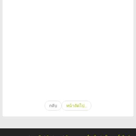
กลับ
หน้าถัดไป..