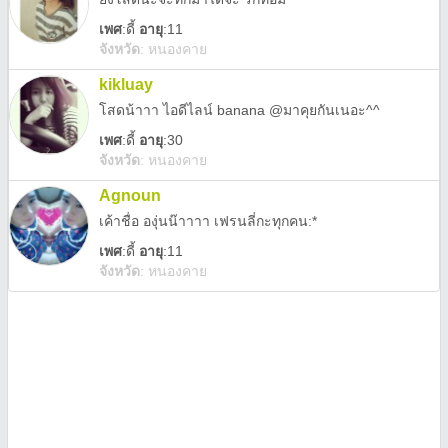
เพศ
:
ดี้
อายุ
:11
จังหวัด
:
หนองคาย
kikluay
โสดน้าาา ไอดีไลน์ banana @มาคุยกันเนอะ^^
เพศ
:
ดี้
อายุ
:30
จังหวัด
:
หนองคาย
Agnoun
เค้าชื่อ องุ่นน๊าาาา เฟรนลี่กะทุกคน:*
เพศ
:
ดี้
อายุ
:11
จังหวัด
:
หนองคาย