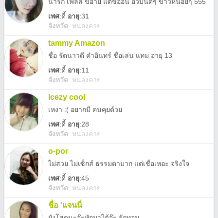
น่ารัก เฟลลี่ ขี้อาย แต่ขี้อ้อน อวบนิดๆ ขาวหน่อยๆ 555
เพศ
:
ดี้
อายุ
:31
จังหวัด
:
หนองคาย
tammy Amazon
ชื่อ รัตนาวดี คำอินทร์ ชื่อเล่น แทม อายุ 13
เพศ
:
ดี้
อายุ
:11
จังหวัด
:
หนองคาย
Icezy cool
เหงา :( อยากมี คนคุยด้วย
เพศ
:
ดี้
อายุ
:28
จังหวัด
:
หนองคาย
o-por
ไม่สวย ไม่เซ็กส์ ธรรมดามาก แต่เชื่อเหอะ จริงใจ
เพศ
:
ดี้
อายุ
:45
จังหวัด
:
หนองคาย
ชื่อ 'แจนนี่
ยังโสดนะจ๊ะทักมาได้จ๊ะ รักทอม