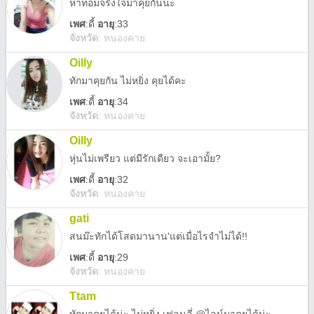
หาทอมจริงใจมาคุยกันนะ
เพศ
:
ดี้
อายุ
:33
จังหวัด
:
หนองคาย
Oilly
ทักมาคุยกัน ไม่หยิ่ง คุยได้คะ
เพศ
:
ดี้
อายุ
:34
จังหวัด
:
หนองคาย
Oilly
หุ่นไม่เพรียว แต่มีรักเดียว จะเอามั้ย?
เพศ
:
ดี้
อายุ
:32
จังหวัด
:
หนองคาย
gati
สนม๊ะทักได้โสดมานาน'แต่เมื่อไรจำไม่ได้!!
เพศ
:
ดี้
อายุ
:29
จังหวัด
:
หนองคาย
Ttam