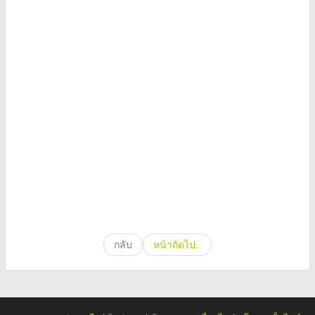
กลับ
หน้าถัดไป..