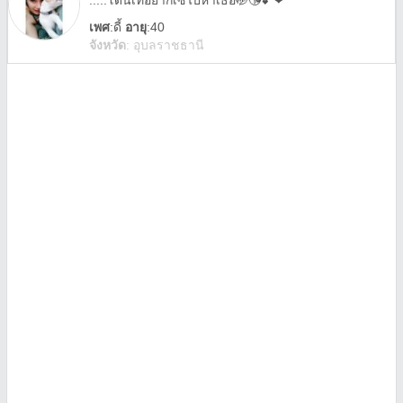
.....โดนเทอยากเซไปหาเธอ🤭😘💕❤
เพศ
:
ดี้
อายุ
:40
จังหวัด
:
อุบลราชธานี