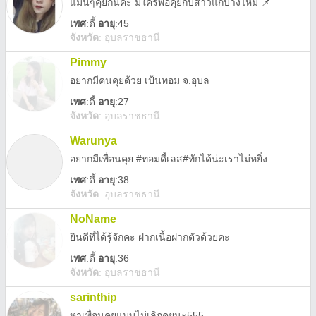
แมนๆคุยกันคะ มีใครพอคุยกับสาวแก่บ้างไหม 📌
เพศ
:
ดี้
อายุ
:45
จังหวัด
:
อุบลราชธานี
Pimmy
อยากมีคนคุยด้วย เป้นทอม จ.อุบล
เพศ
:
ดี้
อายุ
:27
จังหวัด
:
อุบลราชธานี
Warunya
อยากมีเพื่อนคุย #ทอมดี้เลส#ทักได้น่ะเราไม่หยิ่ง
เพศ
:
ดี้
อายุ
:38
จังหวัด
:
อุบลราชธานี
NoName
ยินดีที่ได้รู้จักคะ ฝากเนื้อฝากตัวด้วยคะ
เพศ
:
ดี้
อายุ
:36
จังหวัด
:
อุบลราชธานี
sarinthip
หาเพื่อนคุยแบบไม่เลิกคุยนะ555