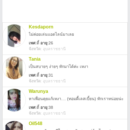
Kesdaporn
ไม่ค่อยเล่นแอดไลน์มาเลย
เพศ
:
ดี้
อายุ
:26
จังหวัด
:
อุบลราชธานี
Tania
เป็นสบายๆ ง่ายๆ ทักมาได้ค่ะ เหงา
เพศ
:
ดี้
อายุ
:31
จังหวัด
:
อุบลราชธานี
Warunya
หาเพื่อนคุยแก้เหงา.... (ทอมดี้เลสเบี้ยน) ทักเราหน่อยน่ะ
เพศ
:
ดี้
อายุ
:38
จังหวัด
:
อุบลราชธานี
Oil548