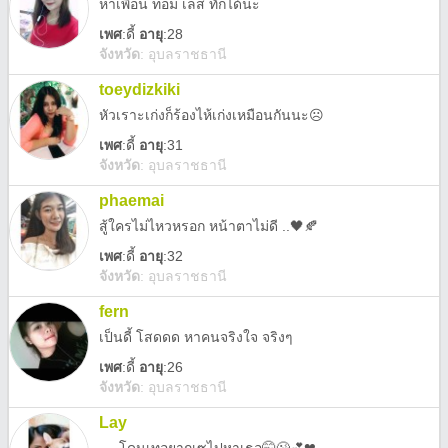
หาเพื่อน ทอม เลส ทักได้นะ
เพศ
:
ดี้
อายุ
:28
จังหวัด
:
อุบลราชธานี
toeydizkiki
หัวเราะเก่งก็ร้องไห้เก่งเหมือนกันนะ☹️
เพศ
:
ดี้
อายุ
:31
จังหวัด
:
อุบลราชธานี
phaemai
สู้ใครไม่ไหวหรอก หน้าตาไม่ดี ..🖤🍂
เพศ
:
ดี้
อายุ
:32
จังหวัด
:
อุบลราชธานี
fern
เป็นดี้ โสดดด หาคนจริงใจ จริงๆ
เพศ
:
ดี้
อายุ
:26
จังหวัด
:
อุบลราชธานี
Lay