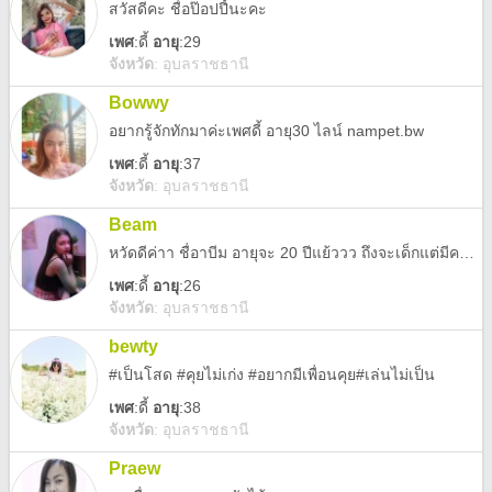
สวัสดีคะ ชื่อป๊อปปี้นะคะ
เพศ
:
ดี้
อายุ
:29
จังหวัด
:
อุบลราชธานี
Bowwy
อยากรู้จักทักมาค่ะเพศดี้ อายุ30 ไลน์ nampet.bw
เพศ
:
ดี้
อายุ
:37
จังหวัด
:
อุบลราชธานี
Beam
หวัดดีค่าา ชื่อาบีม อายุจะ 20 ปีแย้ววว ถึงจะเด็กแต่มีความเป็นผู้ใหญ่สูง พอแล้วกลับรักปลอมๆ อยากเจอคนที่เดินเคียงข้างไปด้วยกัน
เพศ
:
ดี้
อายุ
:26
จังหวัด
:
อุบลราชธานี
bewty
#เป็นโสด #คุยไม่เก่ง #อยากมีเพื่อนคุย#เล่นไม่เป็น
เพศ
:
ดี้
อายุ
:38
จังหวัด
:
อุบลราชธานี
Praew