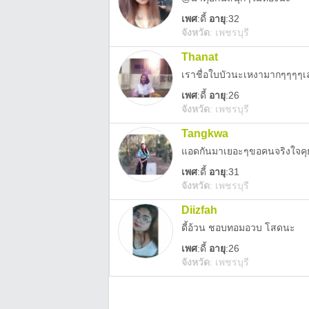
เพศ
:
ดี้
อายุ
:32
จังหวัด
:
เพชรบุรี
Thanat
เราชื่อใบบัวนะเหงามากๆๆๆๆเ
เพศ
:
ดี้
อายุ
:26
จังหวัด
:
เพชรบุรี
Tangkwa
แอดกันมาเยอะๆขอคนจริงใจคุย
เพศ
:
ดี้
อายุ
:31
จังหวัด
:
เพชรบุรี
Diizfah
ดี้อ้วน ชอบทอมอวบ โสดนะ
เพศ
:
ดี้
อายุ
:26
จังหวัด
:
เพชรบุรี