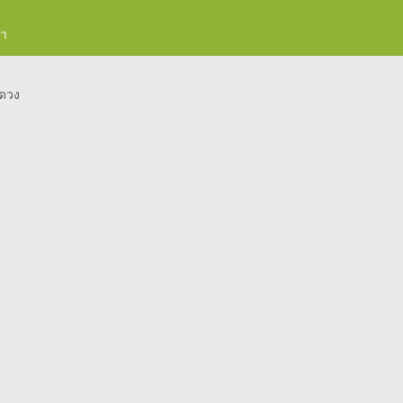
รา
ดวง