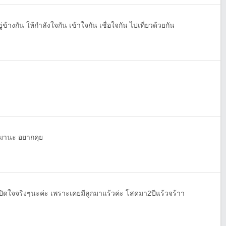
างกัน ให้กำลังใจกัน เข้าใจกัน เชื่อใจกัน ไปเที่ยวด้วยกัน
ักมานะ อยากคุย
ดใจจริงๆนะค่ะ เพราะเคยมีลูกมาแร้วค่ะ โสดมา2ปีแร้วจร้าา