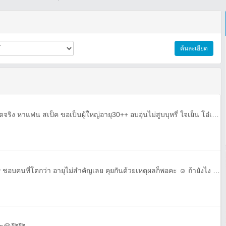
ค้นละเอียด
เป็นดี้!! 》ไม่รับ@ชาย โสด โสดจริง หาแฟน สเป็ค ขอเป็นผู้ใหญ่อายุ30++ อบอุ่นไม่สูบบุหรี่ ใจเย็น โอ๋เก่ง ทำงานแล้ว นิสัยตัวเราเอง เรียบๆ ใจเย็น มีเหตุผล @face @Line มานะคะ พูดเพราะ ไม่หยาบ 😍
สวัสดีคะ. เราชื่อใบเฟิร์นน้าา ♥️ ชอบคนที่โตกว่า อายุไม่สำคัญเลย คุยกันด้วยเหตุผลก็พอคะ ☺️ ถ้ายังไง @ ไอดีไลน์มาคุยกันได้น้าา อย่าลืมทักมาน้าาา ☺️🥰