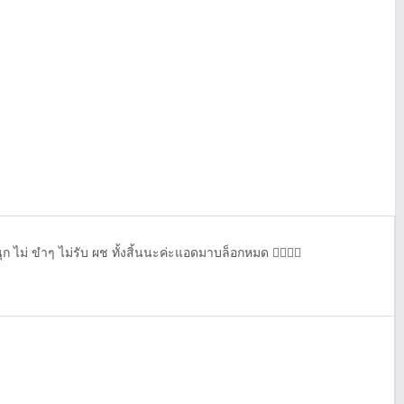
นุก ไม่ ขำๆ ไม่รับ ผช ทั้งสิ้นนะค่ะแอดมาบล็อกหมด 👌🏻👌🏻