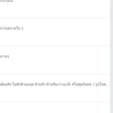
คร😊🥰🥰
าความสบายใจ :)
ได้นานๆ
อยากมีเพื่อนคุยทักมาสิ แอดแล้วต้องทัก ไม่ทักห้ามแอด ห้ามรัก ห้ามจีบเรานะจ๊ะ #ไม่คุยกับผช. / รูปไม่ตรงปก ตัวอ้วน ดำ ไม่น่ารัก ^^ ถ้าโดนบล็อคค่อยโทรมานะ 555 /ชอบคนมีอายุ