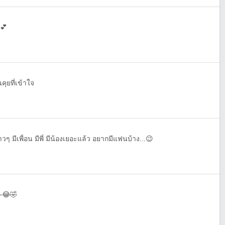
💕
คุยที่เข้าใจ
าวๆ มีเพื่อน มีพี่ มีน้องเยอะแล้ว อยากมีแฟนบ้าง...😉
~😂🤣