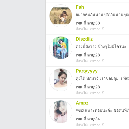
Fah
อยากคบกันนานๆรักกันนานๆอยู่ข้
เพศ
:
ดี้
อายุ
:38
จังหวัด
:
เพชรบุรี
Diszdiiz
ตรงนี้ยังว่าง ข้างๆไม่มีใครนะ
เพศ
:
ดี้
อายุ
:28
จังหวัด
:
เพชรบุรี
Partyyyyy
คุยได้ ทักมาจิ เราชอบคุย :) ท
เพศ
:
ดี้
อายุ
:28
จังหวัด
:
เพชรบุรี
Ampz
#ขอเฉพาะทอมนะค่ะ ขอคนที่เปิ
เพศ
:
ดี้
อายุ
:34
จังหวัด
:
เพชรบุรี