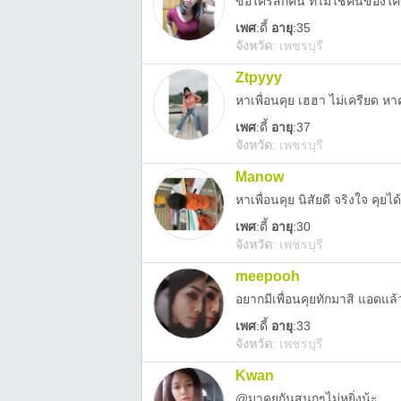
ขอใครสักคน ที่ไม่ใช่คนของใ
เพศ
:
ดี้
อายุ
:35
จังหวัด
:
เพชรบุรี
Ztpyyy
หาเพื่อนคุย เฮฮา ไม่เครียด ห
เพศ
:
ดี้
อายุ
:37
จังหวัด
:
เพชรบุรี
Manow
หาเพื่อนคุย นิสัยดี จริงใจ คุย
เพศ
:
ดี้
อายุ
:30
จังหวัด
:
เพชรบุรี
meepooh
เพศ
:
ดี้
อายุ
:33
จังหวัด
:
เพชรบุรี
Kwan
@มาคุยกันสนุกๆไม่หยิ่งน้ะ