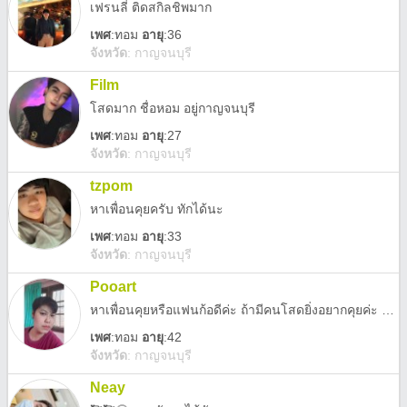
เฟรนลี่ ติดสกิลชิพมาก
เพศ
:
ทอม
อายุ
:36
จังหวัด
:
กาญจนบุรี
Film
โสดมาก ชื่อหอม อยู่กาญจนบุรี
เพศ
:
ทอม
อายุ
:27
จังหวัด
:
กาญจนบุรี
tzpom
หาเพื่อนคุยครับ ทักได้นะ
เพศ
:
ทอม
อายุ
:33
จังหวัด
:
กาญจนบุรี
Pooart
หาเพื่อนคุยหรือแฟนก้อดีค่ะ ถ้ามีคนโสดยิ่งอยากคุยค่ะ แบบ โสดโสด
เพศ
:
ทอม
อายุ
:42
จังหวัด
:
กาญจนบุรี
Neay