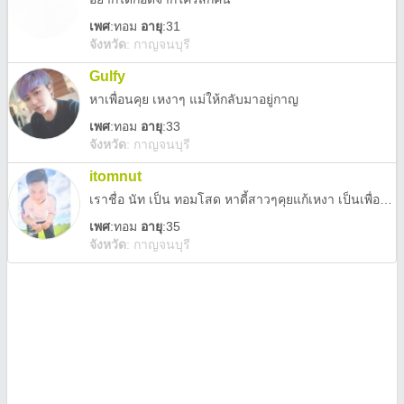
เพศ
:
ทอม
อายุ
:31
จังหวัด
:
กาญจนบุรี
Gulfy
หาเพื่อนคุย เหงาๆ แม่ให้กลับมาอยู่กาญ
เพศ
:
ทอม
อายุ
:33
จังหวัด
:
กาญจนบุรี
itomnut
เราชื่อ นัท เป็น ทอมโสด หาดี้สาวๆคุยแก้เหงา เป็นเพื่อนก็ได้ รึว่าจะเป็นมากกว่า"เพื่อน"ก็ได้นะจ๊ะ😉 (ยินดีที่ได้รู้จักทุกคนนะ)
เพศ
:
ทอม
อายุ
:35
จังหวัด
:
กาญจนบุรี