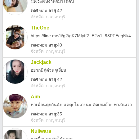
🥰🥰😆เหงาทักมาได้คับ
เพศ
:
ทอม
อายุ
:42
จังหวัด
:
กาญจนบุรี
TheOne
https://line.me/ti/g2/gK7MIyff2_E2w1L93PFEeqNk4mutWlXruayoDQ?utm_source=invitation&utm_medium=link_copy&utm_campaign=default
เพศ
:
ทอม
อายุ
:40
จังหวัด
:
กาญจนบุรี
Jackjack
อยากมีคู่ด่วนๆเงี่ยน
เพศ
:
ทอม
อายุ
:42
จังหวัด
:
กาญจนบุรี
Aim
หาเพื่อนคุยกันคับ แต่คุยไม่เก่งนะ ติดเกมด้วย ทาสแงววววว
เพศ
:
ทอม
อายุ
:35
จังหวัด
:
กาญจนบุรี
Nuiiwara