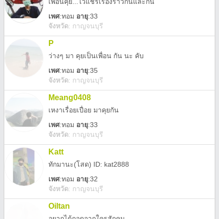
เพื่อนคุย...ไว้แชร์เรื่องราวกันและกัน
เพศ
:
ทอม
อายุ
:33
จังหวัด
:
กาญจนบุรี
P
ว่างๆ มา คุยเป็นเพื่อน กัน นะ คับ
เพศ
:
ทอม
อายุ
:35
จังหวัด
:
กาญจนบุรี
Meang0408
เหงาเรื่อยเปื่อย มาคุยกัน
เพศ
:
ทอม
อายุ
:33
จังหวัด
:
กาญจนบุรี
Katt
ทักมานะ(โสด) ID: kat2888
เพศ
:
ทอม
อายุ
:32
จังหวัด
:
กาญจนบุรี
Oiltan
อยากได้กอดจากใครสักคน