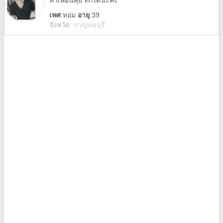
หาเพื่อนคุย ทักได้นะคะ
เพศ
:
ทอม
อายุ
:39
จังหวัด
:
กาญจนบุรี