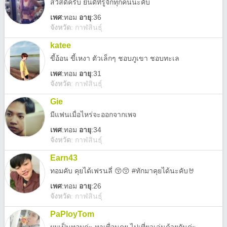
สวัสดีครับ ยินดีที่รู้จักทุกคนนะคับ
เพศ
:
ทอม
อายุ
:36
จังหวัด
:
กาฬสินธุ์
katee
ขี้อ้อน ขี้เหงา ตัวเล็กๆ ชอบภูเขา ชอบทะเล
เพศ
:
ทอม
อายุ
:31
จังหวัด
:
กาฬสินธุ์
Gie
มีแฟนเมื่อไหร่จะออกจากเพจ
เพศ
:
ทอม
อายุ
:34
จังหวัด
:
กาฬสินธุ์
Earn43
ทอมคับ คุยได้เฟรนลี่ 😚😚 #ทักมาคุยได้นะคับ🤘
เพศ
:
ทอม
อายุ
:26
จังหวัด
:
กาฬสินธุ์
PaPloyTom