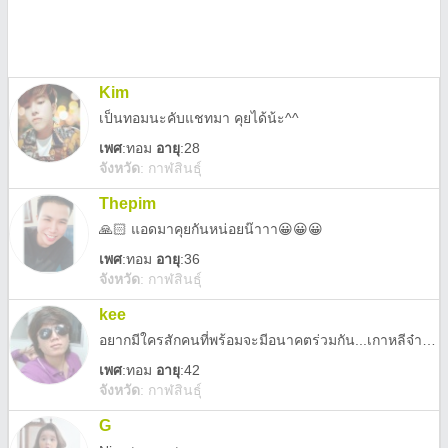
Kim
เป็นทอมนะคับแชทมา คุยได้น้ะ^^
เพศ
:
ทอม
อายุ
:28
จังหวัด
:
กาฬสินธุ์
Thepim
🙏🏻 แอดมาคุยกันหน่อยน๊าาา😀😀😀
เพศ
:
ทอม
อายุ
:36
จังหวัด
:
กาฬสินธุ์
kee
อยากมีใครสักคนที่พร้อมจะมีอนาคตร่วมกัน...เกาหลีจ๋ารอสาวอยู่
เพศ
:
ทอม
อายุ
:42
จังหวัด
:
กาฬสินธุ์
G