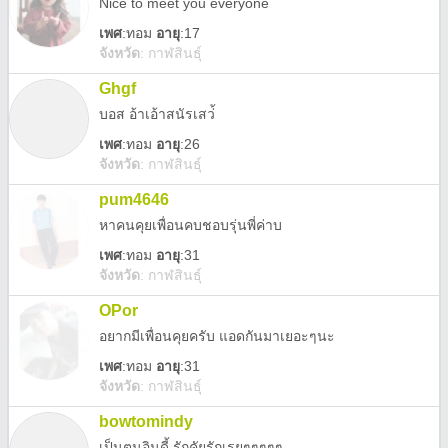
Nice to meet you everyone
เพศ
:
ทอม
อายุ
:17
จังหวัด
:
กาฬสินธุ์
Ghgf
บอส อ้าเอ้าสนัรเสว่้ี
เพศ
:
ทอม
อายุ
:26
จังหวัด
:
กาฬสินธุ์
pum4646
หาคนคุยเพื่อนคบชอบรุ่นพี่ค่าบ
เพศ
:
ทอม
อายุ
:31
จังหวัด
:
กาฬสินธุ์
OPor
อยากมีเพื่อนคุยครับ แอดกันมาเยอะๆนะ
เพศ
:
ทอม
อายุ
:31
จังหวัด
:
กาฬสินธุ์
bowtomindy
เป็นตนอินดี้ รักคัยรักเรยๆๆๆๆๆ