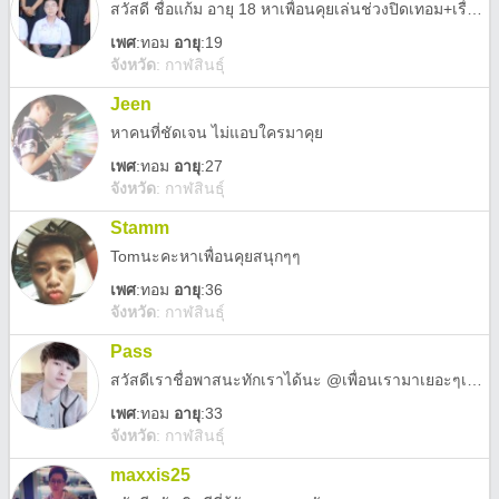
สวัสดี ชื่อแก้ม อายุ 18 หาเพื่อนคุยเล่นช่วงปิดเทอม+เรื่องเรียนต่อ ทักมาคุยเล่นได้เฉพาะ ทอมกับผู้หญิงเท่านั้นน้าาา
เพศ
:
ทอม
อายุ
:19
จังหวัด
:
กาฬสินธุ์
Jeen
หาคนที่ชัดเจน ไม่แอบใครมาคุย
เพศ
:
ทอม
อายุ
:27
จังหวัด
:
กาฬสินธุ์
Stamm
Tomนะคะหาเพื่อนคุยสนุกๆๆ
เพศ
:
ทอม
อายุ
:36
จังหวัด
:
กาฬสินธุ์
Pass
สวัสดีเราชื่อพาสนะทักเราได้นะ @เพื่อนเรามาเยอะๆเลย เราคุยได้ทุกคนเป็นกันเองม๊ากมาก😁 มัยหยิ่งมัยเชื่อทักเรามาเลย🤪
เพศ
:
ทอม
อายุ
:33
จังหวัด
:
กาฬสินธุ์
maxxis25