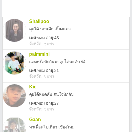
Shaiipoo
คุยได้ นอนดึก เลี้ยงแมว
เพศ
:
ทอม
อายุ
:43
จังหวัด
:
ชุมพร
palmmini
แอดหรือทักกันมาคุยได้นะคับ 😆
เพศ
:
ทอม
อายุ
:31
จังหวัด
:
ชุมพร
Kie
คุยได้หมดคับ สนใจทักคับ
เพศ
:
ทอม
อายุ
:27
จังหวัด
:
ชุมพร
Gaan
หาเพื่อนไปเที่ยว เชียงใหม่