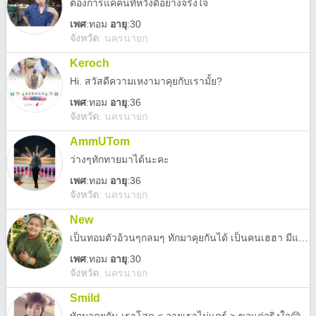
ต้องการแค่คนที่หวังดีอย่างจริงใจ
เพศ
:
ทอม
อายุ
:30
จังหวัด
:
นครนายก
Keroch
Hi. สวัสดีความเหงามาคุยกับเรามั้ย?
เพศ
:
ทอม
อายุ
:36
จังหวัด
:
นครนายก
AmmUTom
ว่างๆทักทายมาได้นะคะ
เพศ
:
ทอม
อายุ
:36
จังหวัด
:
นครนายก
New
เป็นทอมตัวอ้วนๆกลมๆ ทักมาคุยกันได้ เป็นคนเฮฮา มีแฟนแล้วไม่ต้องทักมานะค้าบ
เพศ
:
ทอม
อายุ
:30
จังหวัด
:
นครนายก
Smild