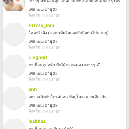
เหงาๆ หาเพื่อนคุย แอดมาคุยกันนะ ขอคนคุยเก่งๆ เพราะเราคุยไม่เก่ง แหะๆ
เพศ
:
ทอม
อายุ
:33
จังหวัด
:
นครนายก
PUYzx_tom
โสดจริงจัง (ขอคนที่พร้อมจะจับมือกันไปนานๆ)
เพศ
:
ทอม
อายุ
:37
จังหวัด
:
นครนายก
Lingnoiz
หาเพื่อนคุยครับ ทักได้ตอบหมด เหงาๆๆ 💕
เพศ
:
ทอม
อายุ
:33
จังหวัด
:
นครนายก
ann
อยากสนิทกับใครสักคน ที่อยุ่ในระแวกเดียวกัน
เพศ
:
ทอม
อายุ
:39
จังหวัด
:
นครนายก
isabbaa
หาเพื่อนคุย คุยกันนะคัฟ^^