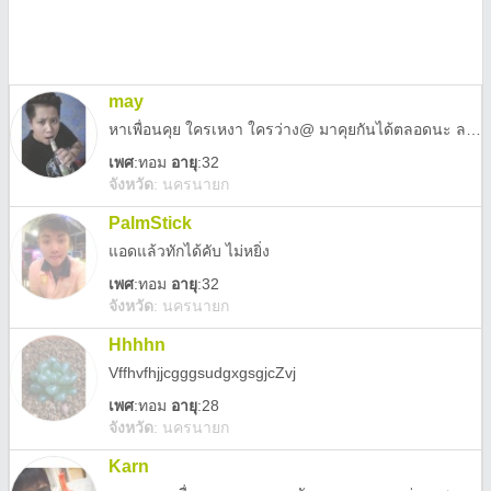
may
หาเพื่อนคุย ใครเหงา ใครว่าง@ มาคุยกันได้ตลอดนะ ลองมาคุยกันก่อน ดีไม่ดียังไงค่อยว่ากัน 555
เพศ
:
ทอม
อายุ
:32
จังหวัด
:
นครนายก
PalmStick
แอดแล้วทักได้คับ ไม่หยิ่ง
เพศ
:
ทอม
อายุ
:32
จังหวัด
:
นครนายก
Hhhhn
VffhvfhjjcgggsudgxgsgjcZvj
เพศ
:
ทอม
อายุ
:28
จังหวัด
:
นครนายก
Karn