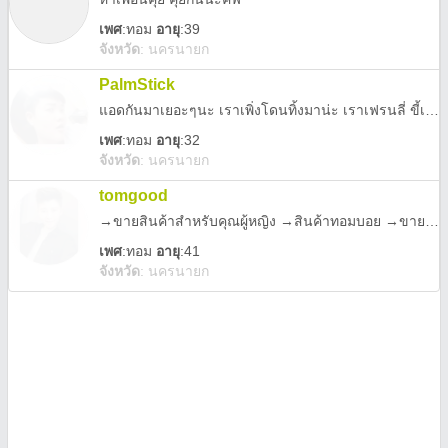
เพศ
:
ทอม
อายุ
:39
จังหวัด
:
นครนายก
PalmStick
แอดกันมาเยอะๆนะ เราเพิ่งโดนทิ้งมาน่ะ เราเฟรนลี่ ขี้เล่นนะ ^^
เพศ
:
ทอม
อายุ
:32
จังหวัด
:
นครนายก
tomgood
→ขายสินค้าสำหรับคุณผู้หญิง →สินค้าทอมบอย →ขายมือถือแอนดรอย์เกรดพรีเมี่ยมราคาส่ง แอดมารับหมดทอมดี้แอดหนักๆคับเพื่อนน้อย (พ่อค้าก็โสดนะ)
เพศ
:
ทอม
อายุ
:41
จังหวัด
:
นครนายก