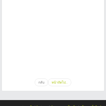
กลับ
หน้าถัดไป..