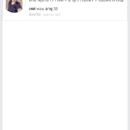
ทักมาคุยกัน เราโสด < อายุเราไม่แคร์ > ขอแค่จริงใจ😋
เพศ
:
ทอม
อายุ
:35
จังหวัด
:
นครนายก