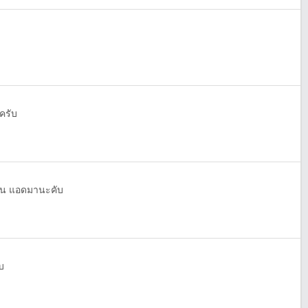
ยครับ
กคน แอดมานะคับ
บ