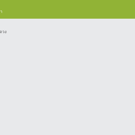
รา
ดวง