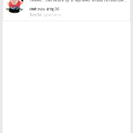
โสดค่ะ...เพิ่งโดนเท @ มาคุยได้ค่ะ พร้อมเริ่มใหม่กับคนที่จริงใจ 😊😊
เพศ
:
ทอม
อายุ
:36
จังหวัด
:
มุกดาหาร