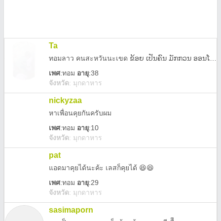
Ta
ทอมลาว คนสะหวันนะเขด ຂ້ອຍ ເປັນຄົນ ມັກກວນ ອອນໂຍນ ຈິງໃຈ (สะเป็กแม่น สาวหวาน มาดกวน ติงต๋อง อ่อนโยน ก๋วนร่าจิงใจ)
เพศ
:
ทอม
อายุ
:38
จังหวัด
:
มุกดาหาร
nickyzaa
หาเพื่อนคุยกันครับผม
เพศ
:
ทอม
อายุ
:10
จังหวัด
:
มุกดาหาร
pat
แอดมาคุยได้นะค้ะ เลสก็คุยได้ 😆😆
เพศ
:
ทอม
อายุ
:29
จังหวัด
:
มุกดาหาร
sasimaporn