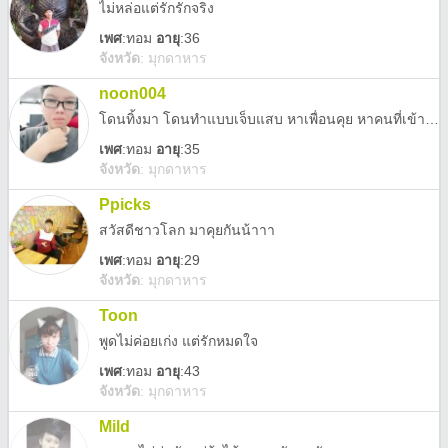
ไม่หล่อแต่รักรักจริง
เพศ
:
ทอม
อายุ
:36
จังหวัด
:
มุกดาหาร
noon004
โดนทิ้งมา โดนทำแบบเจ็บแสบ หาเพื่อนคุย หาคนที่เข้าใจ วัยทำงาน
เพศ
:
ทอม
อายุ
:35
จังหวัด
:
มุกดาหาร
Ppicks
สวัสดีชาวโลก มาคุยกันน้าาา
เพศ
:
ทอม
อายุ
:29
จังหวัด
:
มุกดาหาร
Toon
พูดไม่ค่อยเก่ง แต่รักหมดใจ
เพศ
:
ทอม
อายุ
:43
จังหวัด
:
มุกดาหาร
Mild