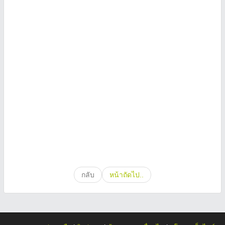
กลับ
หน้าถัดไป..