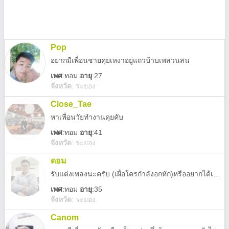
Pop
อยากมีเพื่อนชายคุยเหงาอยู่แถวบ้าบเพสวนสน
เพศ
:
ทอม
อายุ
:27
จังหวัด
:
ระยอง
Close_Tae
หาเพื่อนวัยทำงานคุยคับ
เพศ
:
ทอม
อายุ
:41
จังหวัด
:
ระยอง
ดอม
รับแต่งเพลงนะครับ (เผื่อใครกำลังอกหัก)หรืออยากได้เพลงแนวไหนบอกได้ครับ
เพศ
:
ทอม
อายุ
:35
จังหวัด
:
ระยอง
Canom