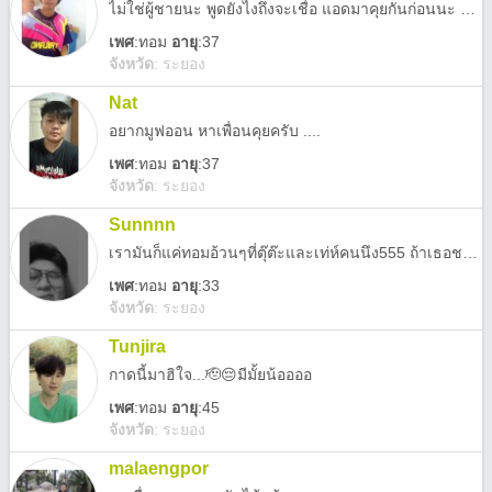
ไม่ใช่ผู้ชายนะ พูดยังไงถึงจะเชื่อ แอดมาคุยกันก่อนนะ พอเราแอดไปก้อไม่คุย ไม่รุ้จะโพสเพื่อ.. ขอร้องคุยกันก่อนนะ
เพศ
:
ทอม
อายุ
:37
จังหวัด
:
ระยอง
Nat
อยากมูฟออน หาเพื่อนคุยครับ ....
เพศ
:
ทอม
อายุ
:37
จังหวัด
:
ระยอง
Sunnnn
เรามันก็แค่ทอมอ้วนๆที่ตุ๊ต๊ะและเท่ห์คนนึง555 ถ้าเธอชอบคนหล่อ หุ่นดี ไปทางนู้นเลย แถวนี้ไม่มี 🤣 ไม่ต้องหลอกให้กดออเดอร์หรือทำภารกิจคู่ใดๆทั้งสิน เสียเวลา เรารู้มาก #เฟสตอบไวกว่า
เพศ
:
ทอม
อายุ
:33
จังหวัด
:
ระยอง
Tunjira
กาดนี้มาฮิใจ...🫡😔มีมั้ยน้ออออ
เพศ
:
ทอม
อายุ
:45
จังหวัด
:
ระยอง
malaengpor