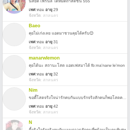
นิสัยดี เฟรนลี่ ได้หมดถ้าสดชื่น 555
เพศ
:
ทอม
อายุ
:29
จังหวัด
:
สกลนคร
Baeo
คุยไม่เก่งเลย แอดมาชวนคุยได้ครับ😊
เพศ
:
ทอม
อายุ
:31
จังหวัด
:
สกลนคร
manarwlemon
คุยได้นะ สถานะโสด แอดเฟสมาได้ fb:ma'narw le'mon
เพศ
:
ทอม
อายุ
:32
จังหวัด
:
สกลนคร
Nim
ขอดี้โสดจริงใจน่ารักคบกันแบบรักจริงสักคนก็พอโสดครับทัก ไอดีไลมาครับถ้าอยากรู้จักnim16042527.
เพศ
:
ทอม
อายุ
:42
จังหวัด
:
สกลนคร
N
ดี้จริงใจรักจริงคบกันแบบถาวรสักคนที่พร้อมเป็นคนพิเศษ