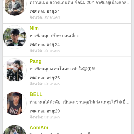
ทรานแมน สว่างแดนดิน ชื่อนิ่ม 20Y อาศัยอยู่เมืองสกลนคร
เพศ
:
ทอม
อายุ
:24
จังหวัด
:
สกลนคร
NIm
หาเพื่อนคุย ปรึกษา คนเลี้ยง
เพศ
:
ทอม
อายุ
:24
จังหวัด
:
สกลนคร
Pang
หาเพื่อนคุย☺คนโสดจะเข้าใจ🤣🦋💚
เพศ
:
ทอม
อายุ
:36
จังหวัด
:
สกลนคร
BELL
ทักมาคุยได้น้ะคับ. เป็นคนชวนคุยไม่เก่ง แต่คุยได้ไม่เบื่อแน่นอน😁
เพศ
:
ทอม
อายุ
:29
จังหวัด
:
สกลนคร
AomAm