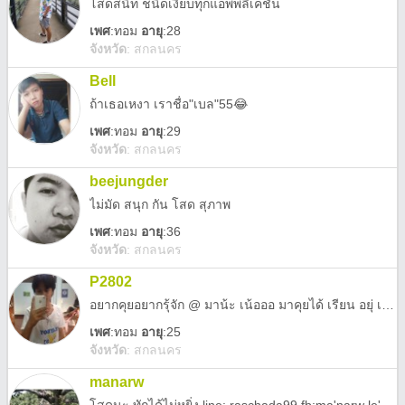
โสดสนิท ชนิดเงียบทุกแอพพลีเคชั้น
เพศ
:
ทอม
อายุ
:28
จังหวัด
:
สกลนคร
Bell
ถ้าเธอเหงา เราชื่อ"เบล"55😂
เพศ
:
ทอม
อายุ
:29
จังหวัด
:
สกลนคร
beejungder
ไม่มัด สนุก กัน โสด สุภาพ
เพศ
:
ทอม
อายุ
:36
จังหวัด
:
สกลนคร
P2802
อยากคุยอยากรุ้จัก @ มาน้ะ เน้อออ มาคุยได้ เรียน อยุ่ เทคนิค ปวช .1 ห้อง 2 คอมพิวเตอร์ธุริกิจ ใครเรียนอยุ่มาทักได้ :)
เพศ
:
ทอม
อายุ
:25
จังหวัด
:
สกลนคร
manarw