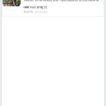
โสดนะ ทักได้ไม่หยิ่ง line: raschada99 fb:ma'narw le'mon😊
เพศ
:
ทอม
อายุ
:32
จังหวัด
:
สกลนคร