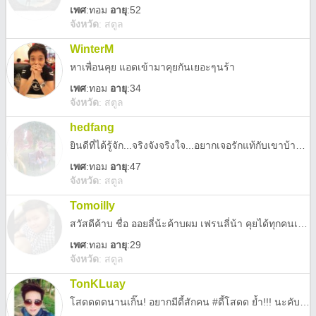
เพศ
:
ทอม
อายุ
:52
จังหวัด
:
สตูล
WinterM
หาเพื่อนคุย แอดเข้ามาคุยกันเยอะๆนร้า
เพศ
:
ทอม
อายุ
:34
จังหวัด
:
สตูล
hedfang
ยินดีที่ได้รู้จัก...จริงจังจริงใจ...อยากเจอรักแท้กับเขาบ้าง...ขอใครสักคน...สนใจแอดไลน์มาคุยกันนะ
เพศ
:
ทอม
อายุ
:47
จังหวัด
:
สตูล
Tomoilly
สวัสดีค้าบ ชื่อ ออยลี่น้ะค้าบผม เฟรนลี่น้า คุยได้ทุกคนเลยน้าา ฮี่ฮี่
เพศ
:
ทอม
อายุ
:29
จังหวัด
:
สตูล
TonKLuay
โสดดดดนานเกิ๊น! อยากมีดี้สักคน #ดี้โสดด ย้ำ!!! นะคับ ดี้เท่านั้น แอดกันมาเยอะๆนะคับ เหงาเวอร์ #อยากมีแฟน