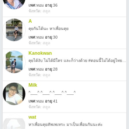
เพศ
:
ทอม
อายุ
:36
จังหวัด
:
สตูล
A
คุยกันได้นะ หาเพื่อนคุย
เพศ
:
ทอม
อายุ
:30
จังหวัด
:
สตูล
Kanokwan
คุยได้งับ ไม่ได้มีใคร และก็ว่างด้วย #ตอนนี้ไม่ได้อยู่ไทยนะ อยู่สวีเดน 😊 เราชื่ออาย .. ☺️
เพศ
:
ทอม
อายุ
:28
จังหวัด
:
สตูล
Milk
^___^ ^___^ ^___^ ^___^
เพศ
:
ทอม
อายุ
:41
จังหวัด
:
สตูล
wat
หาเพื่อนคุยสัพเพเหระ มาเป็นเพื่อนกันนะค่ะ