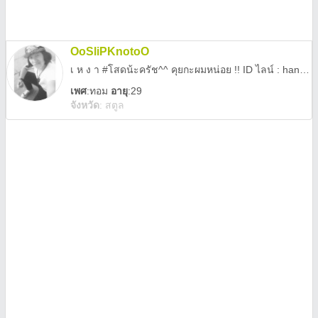
OoSliPKnotoO
เ ห ง า #โสดน้ะครัช^^ คุยกะผมหน่อย !! ID ไลน์ : hangman0725064032 @มาเยอะๆน้ะ^^
เพศ
:
ทอม
อายุ
:29
จังหวัด
:
สตูล