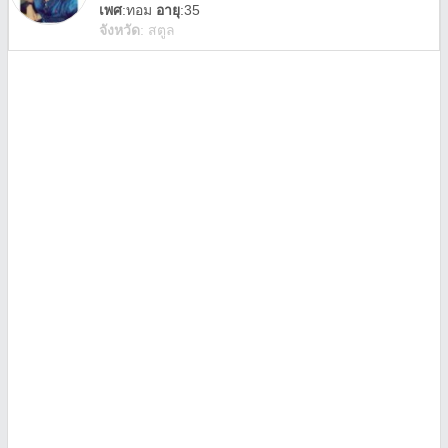
เพศ
:
ทอม
อายุ
:35
จังหวัด
:
สตูล