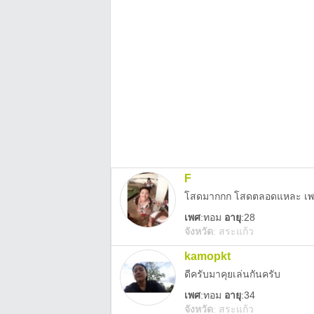
F
โสดมากกก โสดตลอดแหละ เพรา
เพศ
:
ทอม
อายุ
:28
จังหวัด
:
สระแก้ว
kamopkt
ดีครับมาคุยเล่นกันครับ
เพศ
:
ทอม
อายุ
:34
จังหวัด
:
สระแก้ว