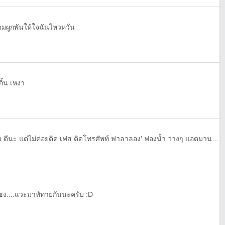
ามผูกพันให้ใจฉันไหวหวั่น
ิ้น เหงา
โสด จะ นานแล้ว ไม่มีใคร นิสัย ดีนะ แต่ไม่ค่อยติด เฟส ติดโทรศัพท์ ฟาลาลอง' ฟองน้ำ ว่างๆ แอดมานะ คร้าบบบ Facebook
...เซง....แวะมาทัทายกันนะครับ :D