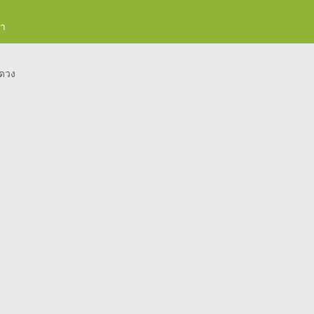
รา
ดวง