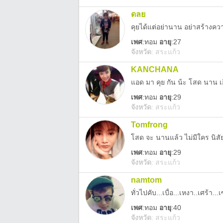
ดลย
คุยได้แต่อย่านาน อย่าสร้างคว
เพศ
:
ทอม
อายุ
:27
จังหวัด
:
สระแก้ว
KANCHANA
แอด มา คุย กัน น้ะ โสด นาน เก
เพศ
:
ทอม
อายุ
:29
จังหวัด
:
สระแก้ว
Tomfrong
เพศ
:
ทอม
อายุ
:29
จังหวัด
:
สระแก้ว
namtom
ทั่วไปคับ...เบื่อ...เหงา..เศร้า
เพศ
:
ทอม
อายุ
:40
จังหวัด
:
สระแก้ว