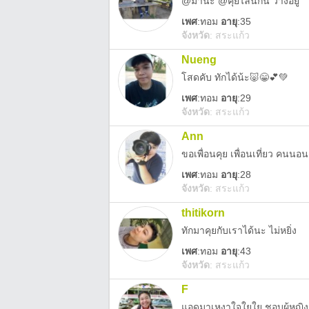
@มานะ @คุยไลน์กัน ว่างอยู่
เพศ
:
ทอม
อายุ
:35
จังหวัด
:
สระแก้ว
Nueng
โสดคับ ทักได้น้ะ🐷😁💕💚
เพศ
:
ทอม
อายุ
:29
จังหวัด
:
สระแก้ว
Ann
ขอเพื่อนคุย เพื่อนเที่ยว คนนอน
เพศ
:
ทอม
อายุ
:28
จังหวัด
:
สระแก้ว
thitikorn
ทักมาคุยกับเราได้นะ ไม่หยิ่ง
เพศ
:
ทอม
อายุ
:43
จังหวัด
:
สระแก้ว
F
แอดมาเหงาใจใยใย ชอบผู้หญิง