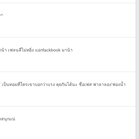
^^
น้า เฟลนลี่ไม่หยิ่ง แอกfackbook มาน้า
์ เป็นทอมที่ใครเขาบอกว่าแรง คุยกันได้นะ ชื่อเฟส ฟาลาลอง'ฟองน้ำ
งสนุกแน่