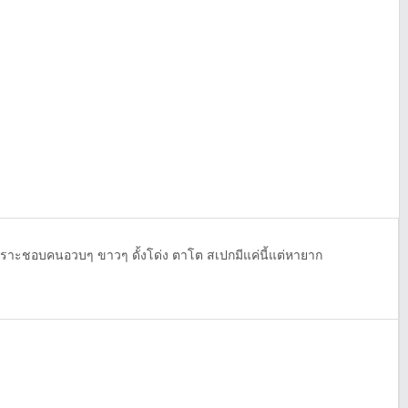
ะชอบคนอวบๆ ขาวๆ ดั้งโด่ง ตาโต สเปกมีแค่นี้แต่หายาก