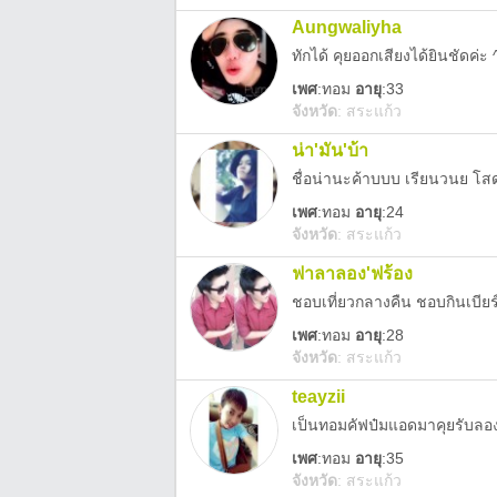
Aungwaliyha
ทักได้ คุยออกเสียงได้ยินชัดค่ะ 
เพศ
:
ทอม
อายุ
:33
จังหวัด
:
สระแก้ว
น่า'มัน'บ้า
ชื่อน่านะค้าบบบ เรียนวนย โสด
เพศ
:
ทอม
อายุ
:24
จังหวัด
:
สระแก้ว
ฟาลาลอง'ฟร้อง
ชอบเที่ยวกลางคืน ชอบกินเบียร
เพศ
:
ทอม
อายุ
:28
จังหวัด
:
สระแก้ว
teayzii
เป็นทอมคัฟป๋มแอดมาคุยรับลอ
เพศ
:
ทอม
อายุ
:35
จังหวัด
:
สระแก้ว