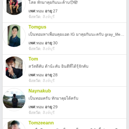
โสด ทักมาคุยกันนะค้าบ🥺🫣
เพศ
:
ทอม
อายุ
:27
จังหวัด
:
สิงห์บุรี
Tomgus
เป็นทอมหาเพื่อนคุยแอด IG มาคุยกันนะครับ gray_life_sadness
เพศ
:
ทอม
อายุ
:30
จังหวัด
:
สิงห์บุรี
Tom
สวัสดีคับ ต้าน้ะคับ ยินดีที่ได้รุ้จักคับ
เพศ
:
ทอม
อายุ
:28
จังหวัด
:
สิงห์บุรี
Naynakub
เป็นทอมครับ ทักมาคุยได้ครับ
เพศ
:
ทอม
อายุ
:29
จังหวัด
:
สิงห์บุรี
Tomzeeann