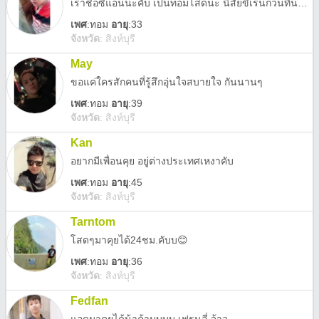
เราชื่อซีแอนนะคับ เป็นทอมโสดนะ นิสัยขี้เร่นกวนทีนแต่รักใครรักจริงนะ ดี้คนไหนโสดมาคุยกันได้นะคับขอจริงใจนะ
เพศ
:
ทอม
อายุ
:33
จังหวัด
:
สิงห์บุรี
May
ขอแค่ใครสักคนที่รู้สึกอุ่นใจสบายใจ กันนานๆ
เพศ
:
ทอม
อายุ
:39
จังหวัด
:
สิงห์บุรี
Kan
อยากมีเพื่อนคุย อยู่ต่างประเทศเหงาคับ
เพศ
:
ทอม
อายุ
:45
จังหวัด
:
สิงห์บุรี
Tarntom
โสดๆมาคุยได้24ชม.คับบ😊
เพศ
:
ทอม
อายุ
:36
จังหวัด
:
สิงห์บุรี
Fedfan