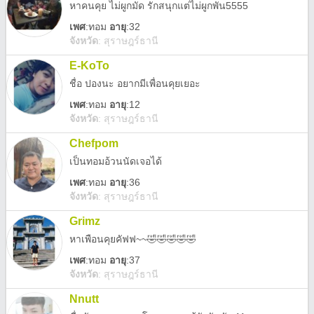
หาคนคุย ไม่ผูกมัด รักสนุกแต่ไม่ผูกพัน5555
เพศ
:
ทอม
อายุ
:32
จังหวัด
:
สุราษฎร์ธานี
E-KoTo
ชื่อ ปองนะ อยากมีเพื่อนคุยเยอะ
เพศ
:
ทอม
อายุ
:12
จังหวัด
:
สุราษฎร์ธานี
Chefpom
เป็นทอมอ้วนนัดเจอได้
เพศ
:
ทอม
อายุ
:36
จังหวัด
:
สุราษฎร์ธานี
Grimz
หาเพือนคุยคัฟฟ~~🤣🤣🤣🤣🤣
เพศ
:
ทอม
อายุ
:37
จังหวัด
:
สุราษฎร์ธานี
Nnutt