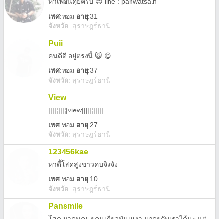
หาเพื่อนคุยครับ 😍 line : panwatsa.h
เพศ
:
ทอม
อายุ
:31
จังหวัด
:
สุราษฎร์ธานี
Puii
คนดีดี อยู่ตรงนี้ 🙀 😆
เพศ
:
ทอม
อายุ
:37
จังหวัด
:
สุราษฎร์ธานี
View
||||¦|||¦|view|||||¦|||||
เพศ
:
ทอม
อายุ
:27
จังหวัด
:
สุราษฎร์ธานี
123456kae
หาดี้โสดสูงขาวคบจิงจัง
เพศ
:
ทอม
อายุ
:10
จังหวัด
:
สุราษฎร์ธานี
Pansmile
โสด หาคนคุย ยุคนเดียวมันเหงา มาคุยกับเราได้นะ แต่ขอคนโสดจิงๆๆ