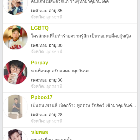
คนแก่ที่ไม่สะดวกแก่ ว่างๆทักมาคุยกันได้คั
เพศ
:
ทอม
อายุ
:35
จังหวัด
:
อุดรธานี
LGBTQ
ใครสักคนที่ไม่ทำร้ายความรู้สึก เป็นทอมคบดี้คบผู้หญิง
เพศ
:
ทอม
อายุ
:30
จังหวัด
:
อุดรธานี
Porpay
หาเพื่อนคุยครับแอดมาคุยกันนะ
เพศ
:
ทอม
อายุ
:36
จังหวัด
:
อุดรธานี
Ppboo17
เป็นคนเฟรนลี่ เปิดกว้าง พูดตรง รักสัตว์ เข้ามาคุยกันค่ะ 🥰🥰 ไม่เอาพวกชวนลงทุน เล่นการพนัน หรือ หวังผลประโยชน์ ไปไกลๆ ไม่ต้องทักมาให้เสียเวลาค่ะ
เพศ
:
ทอม
อายุ
:28
จังหวัด
:
อุดรธานี
นlยทอม