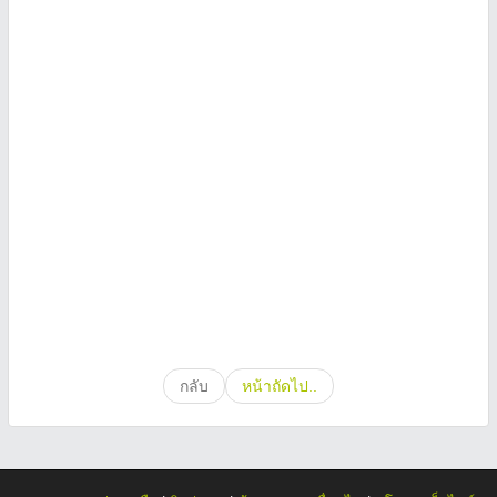
กลับ
หน้าถัดไป..