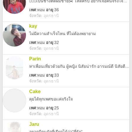
💇🏻‍♂️เป็นช่างตัดผมชาย✂️ โสดครับ อยากเจอคนจริงใจมีไหมแถวนี้ เน้นคนที่มีทัศนคติเชิงบวกคุยด้วยแล้วสบายใจไม่ปวดหัว 😁😉 อยากเปิดใจแล้วเพราะโสดมานาน
เพศ
:
ทอม
อายุ
:36
จังหวัด
:
อุดรธานี
kay
ไม่มีความสำเร็จไหน ที่ไม่ต้องพยายาม
เพศ
:
ทอม
อายุ
:32
จังหวัด
:
อุดรธานี
Parin
หาเพื่อนเที่ยวด้วยกัน ผู้หญิง นิสัยน่ารัก อารมณ์ดี นิสัยดี ใจดี
เพศ
:
ทอม
อายุ
:33
จังหวัด
:
อุดรธานี
Cake
คุยได้ทุกเพศขอเเค่จริงใจ
เพศ
:
ทอม
อายุ
:25
จังหวัด
:
อุดรธานี
Jaru
อยากมีคนรักที่เรียกได้ว่า"ที่รัก"