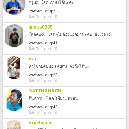
ครูเอม โสด ทักมาได้นะคะ
เพศ
:
ทอม
อายุ
:35
จังหวัด
:
อุดรธานี
Imgus0909
โสดคับ😬 #เล่นๆไม่ต้องแอดมานะคับ เสียเวลา🙄
เพศ
:
ทอม
อายุ
:41
จังหวัด
:
อุดรธานี
ทอม
หาผู้ชายคบทอม คุยกัน เจอกันได้น่ะ
เพศ
:
ทอม
อายุ
:23
จังหวัด
:
อุดรธานี
NATTHANACH
คืนความ "โสด"ให้ประชาชน
เพศ
:
ทอม
อายุ
:43
จังหวัด
:
อุดรธานี
Kruchaaim