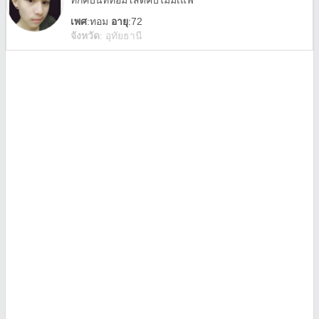
ทักคับนัททอมโสดคับไม่มีเแฟ
เพศ
:
ทอม
อายุ
:72
จังหวัด
:
อุทัยธานี