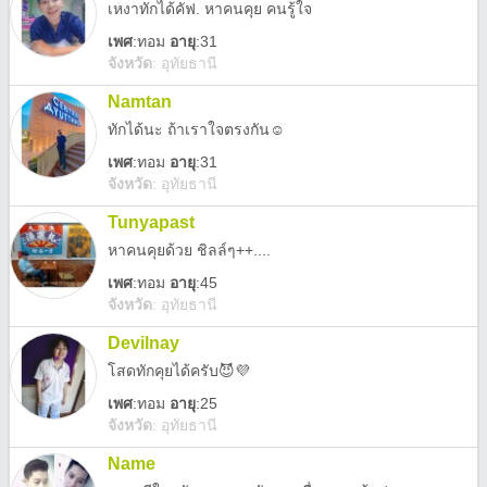
เหงาทักได้คัฟ. หาคนคุย คนรู้ใจ
เพศ
:
ทอม
อายุ
:31
จังหวัด
:
อุทัยธานี
Namtan
ทักได้นะ ถ้าเราใจตรงกัน☺️
เพศ
:
ทอม
อายุ
:31
จังหวัด
:
อุทัยธานี
Tunyapast
หาคนคุยด้วย ชิลล์ๆ++....
เพศ
:
ทอม
อายุ
:45
จังหวัด
:
อุทัยธานี
Devilnay
โสดทักคุยได้ครับ😈💜
เพศ
:
ทอม
อายุ
:25
จังหวัด
:
อุทัยธานี
Name