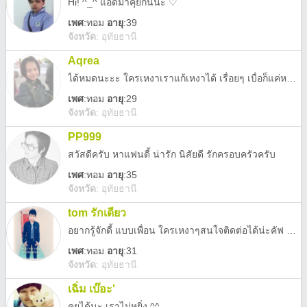
Hi! ^_^ แอดมาคุยกันนะ ♡
เพศ
:
ทอม
อายุ
:39
จังหวัด
:
อุทัยธานี
Aqrea
ได้หมดนะะะ ใครเหงาเราแก้เหงาได้ เรื่อยๆ เบื่อก็แค่หายไป
เพศ
:
ทอม
อายุ
:29
จังหวัด
:
อุทัยธานี
PP999
สวัสดีครับ หาแฟนดี้ น่ารัก นิสัยดี รักครอบครัวครับ
เพศ
:
ทอม
อายุ
:35
จังหวัด
:
อุทัยธานี
tom รักเดียว
อยากรู้จักดี้ แบบเพื่อน ใครเหงาๆสนใจติดต่อได้น่ะคัฟ 0878448178
เพศ
:
ทอม
อายุ
:31
จังหวัด
:
อุทัยธานี
เฉิ่ม เบ๊อะ'
คุยได้นะ เราไม่หยิ่ง ^^