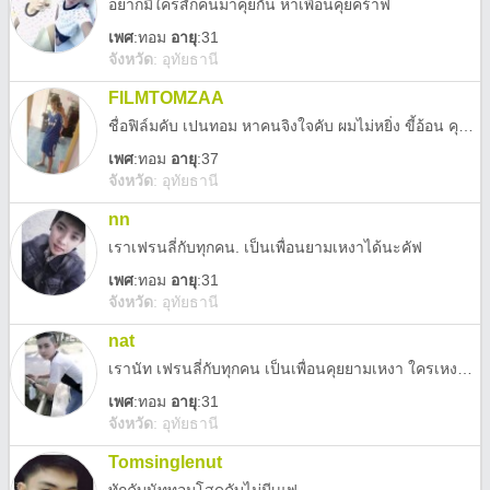
อยากมีใครสักคนมาคุยกัน หาเพื่อนคุยคร้าฟ
เพศ
:
ทอม
อายุ
:31
จังหวัด
:
อุทัยธานี
FILMTOMZAA
ชื่อฟิล์มคับ เปนทอม หาคนจิงใจคับ ผมไม่หยิ่ง ขี้อ้อน คุยได้ทุกเรื่อง รักจิงคับ
เพศ
:
ทอม
อายุ
:37
จังหวัด
:
อุทัยธานี
nn
เราเฟรนลี่กับทุกคน. เป็นเพื่อนยามเหงาได้นะคัฟ
เพศ
:
ทอม
อายุ
:31
จังหวัด
:
อุทัยธานี
nat
เรานัท เฟรนลี่กับทุกคน เป็นเพื่อนคุยยามเหงา ใครเหงาแอดมานะคร้าฟ ยินดีที่ได้รุจักนะคร้าฟ
เพศ
:
ทอม
อายุ
:31
จังหวัด
:
อุทัยธานี
Tomsinglenut