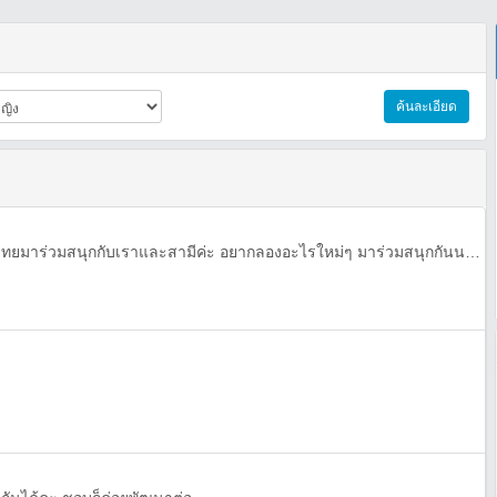
ค้นละเอียด
ต้องการผู้หญิง คู่ เลส หรือ กระเทยมาร่วมสนุกกับเราและสามีค่ะ อยากลองอะไรใหม่ๆ มาร่วมสนุกกันนะ line is: noii2559