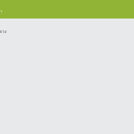
รา
ดวง