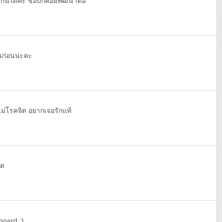
ุยกันได้คะ ชอบก็ค่อยพัฒนาต่อ
ันก่อนนะคะ
ม่โรคจิต อยากเจอรักแท้
คต
board :)