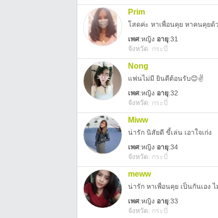
Prim
โสดค่ะ หาเพื่อนคุย หาคนคุยด้
เพศ
:
หญิง
อายุ
:31
จังหวัด
:
กระบี่
Nong
แฟนไม่มี ยินดีต้อนรับ😊✌️
เพศ
:
หญิง
อายุ
:32
จังหวัด
:
กระบี่
Miww
น่ารัก นิสัยดี ขี้เล่น เอาใจเก่ง
เพศ
:
หญิง
อายุ
:34
จังหวัด
:
กระบี่
meww
น่ารัก หาเพื่อนคุย เป็นกันเอง ไม
เพศ
:
หญิง
อายุ
:33
จังหวัด
:
กระบี่