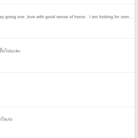
I am single lady , free and easy going one ,love with good sense of honor . I am looking for someone that I can see as my friend my love one , my partner and relatihip that will lead us into marriage., adelihadja@gmail.com
ขึ้นไปนะคะ
อาใจเก่ง