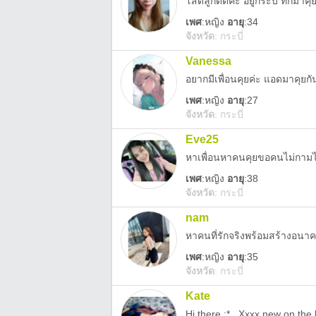
โสดลูกติดคะ อยู่กระบี่ ทักมาค
เพศ
:
หญิง
อายุ
:34
จังหวัด
:
กระบี่
Vanessa
อยากมีเพื่อนคุยค่ะ แอดมาคุยก
เพศ
:
หญิง
อายุ
:27
จังหวัด
:
กระบี่
Eve25
หาเพื่อนหาคนคุยขอคนไม่กามไ
เพศ
:
หญิง
อายุ
:38
จังหวัด
:
กระบี่
nam
หาคนที่รักจริงพร้อมสร้างอนา
เพศ
:
หญิง
อายุ
:35
จังหวัด
:
กระบี่
Kate
Hi there :*.. Xxxx new on the 