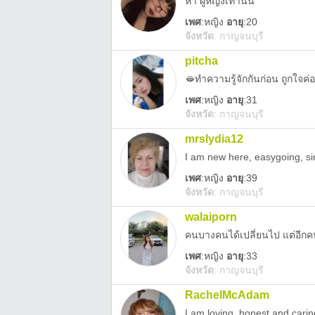
หา ผู้หญิงเท่านั้น
เพศ
:
หญิง
อายุ
:20
จังหวัด
:
กาญจนบุรี
pitcha
🫦ทำความรู้จักกันก่อน ถูกใจค
เพศ
:
หญิง
อายุ
:31
จังหวัด
:
กาญจนบุรี
mrslydia12
I am new here, easygoing, sim
เพศ
:
หญิง
อายุ
:39
จังหวัด
:
กาญจนบุรี
walaiporn
คนบางคนได้เปลี่ยนไป แต่อีกคนยั
เพศ
:
หญิง
อายุ
:33
จังหวัด
:
กาญจนบุรี
RachelMcAdam