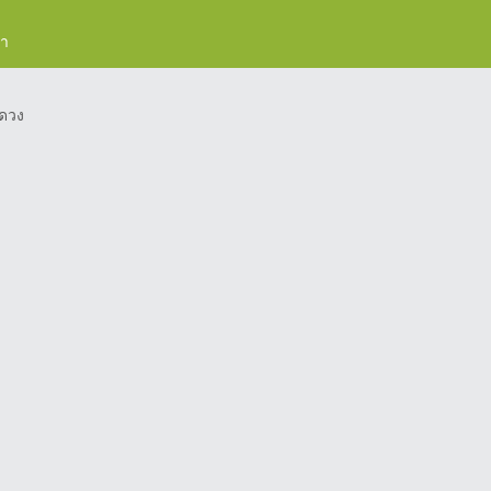
รา
ดวง