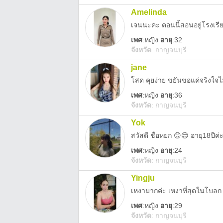
Amelinda
เจนนะคะ ตอนนี้สอนอยู่โรงเรี
เพศ
:
หญิง
อายุ
:32
จังหวัด
:
กาญจนบุรี
jane
โสด คุยง่าย ขยันขอแค่จริงใจไ
เพศ
:
หญิง
อายุ
:36
จังหวัด
:
กาญจนบุรี
Yok
สวัสดี ชื่อหยก 😊😊 อายุ18ปีค่
เพศ
:
หญิง
อายุ
:24
จังหวัด
:
กาญจนบุรี
Yingju
เหงามากค่ะ เหงาที่สุดในโบลก
เพศ
:
หญิง
อายุ
:29
จังหวัด
:
กาญจนบุรี