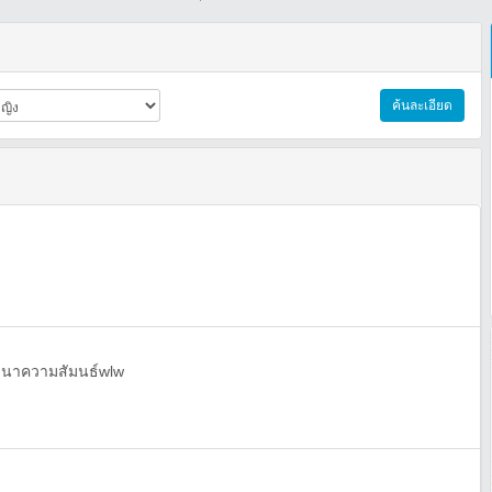
ค้นละเอียด
อพัฒนาความสัมนธ์wlw