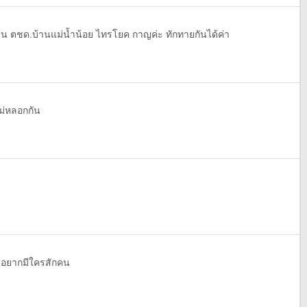
ยน ตชด.บ้านแม่น้ำน้อย ไทรโยค กาญค่ะ ทักทายกันได้ค่า
ม่หลอกกัน
ะ
 อยากมีใครสักคน