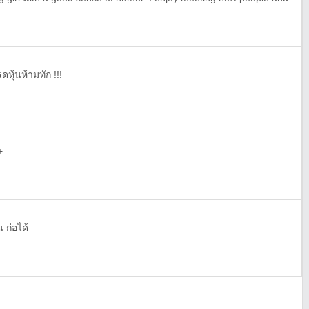
หุ้นห้ามทัก !!!
+
 ก่อได้