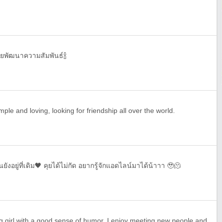
่อยพัฒนาความสัมพันธ์🍾
ple and loving, looking for friendship all over the world.
งอยู่ที่เดิม🖤 คุยได้ไม่กัด อยากรู้จักแอดไลน์มาได้น้าาา 🥹🫠
I am loving, honest and caring girl with a good sense of humor. I enjoy meeting new people and their way of life. I enjoy that parts of the world, the calm of the sea the beauty of the mountains and everything that life has to offer.