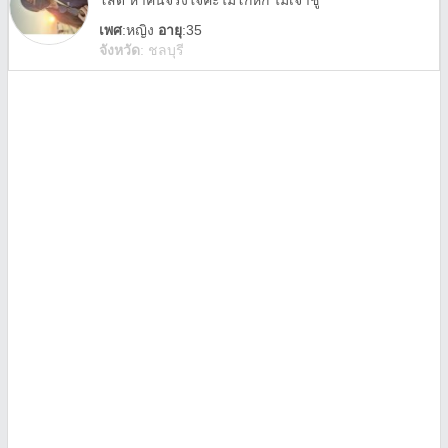
โสด หาคนจริงใจคะไม่โกหก ไม่เจ้าชู้
เพศ
:
หญิง
อายุ
:35
จังหวัด
:
ชลบุรี