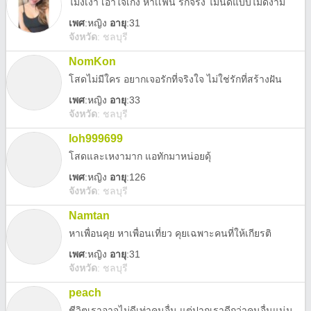
ไม่งี่เง่า เอาใจเก่ง หาเเฟน รักจริง ไม่นัดแบบไม่ดีงาม
เพศ
:
หญิง
อายุ
:31
จังหวัด
:
ชลบุรี
NomKon
โสดไม่มีใคร อยากเจอรักที่จริงใจ ไม่ใช่รักที่สร้างฝัน
เพศ
:
หญิง
อายุ
:33
จังหวัด
:
ชลบุรี
loh999699
โสดและเหงามาก แอทักมาหน่อยดุ้
เพศ
:
หญิง
อายุ
:126
จังหวัด
:
ชลบุรี
Namtan
หาเพื่อนคุย หาเพื่อนเที่ยว คุยเฉพาะคนที่ให้เกียรติ
เพศ
:
หญิง
อายุ
:31
จังหวัด
:
ชลบุรี
peach
ชีวิตเราอาจไม่ดีเท่าคนอื่น แต่ปากเราดีกว่าคนอื่นแน่นอน อย่าไปยอม