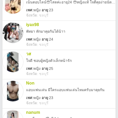
เน้นตอบไลน์🥹โสดค่ะอายุ24 🥹หญิงแท้ ใจดีคุยง่ายนัดเจอกันก่อนได้นะคะมาเจอหน้ากันก่อนค่อยว่ากันค่ะ😘
เพศ
:
หญิง
อายุ
:23
จังหวัด
:
ชลบุรี
iyax98
พัทยา ทักมาคุยกันได้น้าา
เพศ
:
หญิง
อายุ
:24
จังหวัด
:
ชลบุรี
วส
ใจดี ชอบผู้หญิงตัวเล็กหน้ารัก
เพศ
:
หญิง
อายุ
:25
จังหวัด
:
ชลบุรี
Non
แอบแฟนเล่น มีใครแอบแฟนเล่นไหมครับมาคุยกัน
เพศ
:
หญิง
อายุ
:23
จังหวัด
:
ชลบุรี
nanum