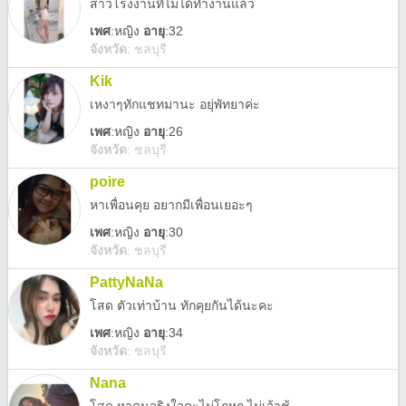
สาวโรงงานที่ไม่ได้ทำงานแล้ว
เพศ
:
หญิง
อายุ
:32
จังหวัด
:
ชลบุรี
Kik
เหงาๆทักแชทมานะ อยุ่พัทยาค่ะ
เพศ
:
หญิง
อายุ
:26
จังหวัด
:
ชลบุรี
poire
หาเพื่อนคุย อยากมีเพื่อนเยอะๆ
เพศ
:
หญิง
อายุ
:30
จังหวัด
:
ชลบุรี
PattyNaNa
โสด ตัวเท่าบ้าน ทักคุยกันได้นะคะ
เพศ
:
หญิง
อายุ
:34
จังหวัด
:
ชลบุรี
Nana