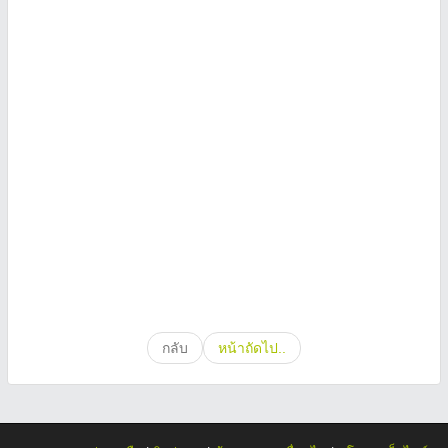
กลับ
หน้าถัดไป..