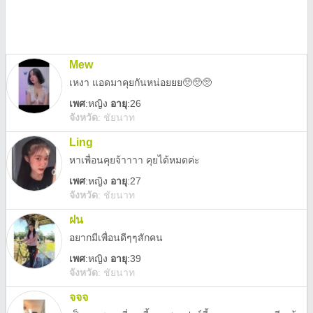
Mew
เหงา แอดมาคุยกันหน่อยยย🥺🥺🥺
เพศ
:
หญิง
อายุ
:26
จังหวัด
:
ชัยนาท
Ling
หาเพื่อนคุยจ้าาาา คุยได้หมดค่ะ
เพศ
:
หญิง
อายุ
:27
จังหวัด
:
ชัยนาท
ฝน
อยากมีเพื่อนดีๆๆสักคน
เพศ
:
หญิง
อายุ
:39
จังหวัด
:
ชัยนาท
จจจ