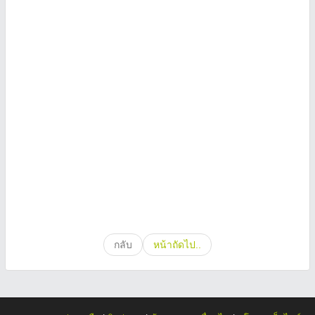
กลับ
หน้าถัดไป..