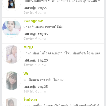
เป็นคนชอบเที่ยว ขี้เมา สายปาร์ตี้ คุยตลก คุยกวนตีน ห้าวๆบางที หาเพื่อนคุยสนุก ไม่ทะลึ่ง ไม่ลามก ไม่จังไร
เพศ
:
หญิง
อายุ
:27
จังหวัด
:
ชัยนาท
kwangdaw
มาคุยกันนะคะ ทักทายได้ค่ะ
เพศ
:
หญิง
อายุ
:35
จังหวัด
:
ชัยนาท
MiND
มาหาเพื่อน ไม่โรคจิตเน้อ^^ มีไหมเพื่อนที่จริงใจ จะเลสจะทอมจะเทยก็มาเถอะ
เพศ
:
หญิง
อายุ
:20
จังหวัด
:
ชัยนาท
Wi
หาเพื่อนคุย เหงาๆจ้า ไม่ลามก
เพศ
:
หญิง
อายุ
:25
จังหวัด
:
ชัยนาท
ใบบัวบก
เวลาแบบนี้คนโสดเขาไปไหนกัน? (หนึ่งคนที่รอมีจริงใช่ไหม!)