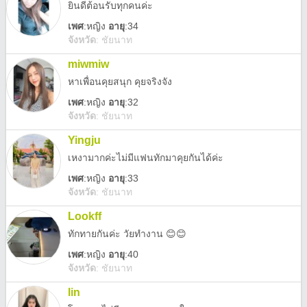
ยินดีต้อนรับทุกคนค่ะ
เพศ
:
หญิง
อายุ
:34
จังหวัด
:
ชัยนาท
miwmiw
หาเพื่อนคุยสนุก คุยจริงจัง
เพศ
:
หญิง
อายุ
:32
จังหวัด
:
ชัยนาท
Yingju
เหงามากค่ะไม่มีแฟนทักมาคุยกันได้ค่ะ
เพศ
:
หญิง
อายุ
:33
จังหวัด
:
ชัยนาท
Lookff
ทักทายกันค่ะ วัยทำงาน 😊😊
เพศ
:
หญิง
อายุ
:40
จังหวัด
:
ชัยนาท
lin