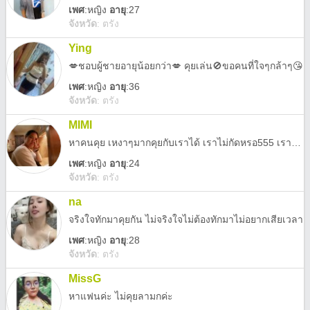
เพศ
:
หญิง
อายุ
:27
จังหวัด
:
ตรัง
Ying
💋ชอบผู้ชายอายุน้อยกว่า💋 คุยเล่น🚫ขอคนที่ใจๆกล้าๆ😘
เพศ
:
หญิง
อายุ
:36
จังหวัด
:
ตรัง
MIMI
หาคนคุย เหงาๆมากคุยกับเราได้ เราไม่กัดหรอ555 เราจริงใจกับทุกคนที่เข้ามาคุยกับเรา
เพศ
:
หญิง
อายุ
:24
จังหวัด
:
ตรัง
na
จริงใจทักมาคุยกัน ไม่จริงใจไม่ต้องทักมาไม่อยากเสียเวลา
เพศ
:
หญิง
อายุ
:28
จังหวัด
:
ตรัง
MissG
หาแฟนค่ะ ไม่คุยลามกค่ะ