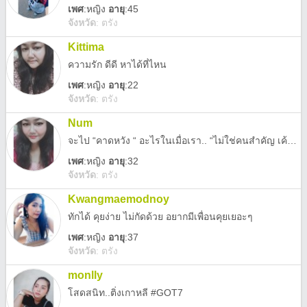
เพศ
:
หญิง
อายุ
:45
จังหวัด
:
ตรัง
Kittima
ความรัก ดีดี หาได้ที่ไหน
เพศ
:
หญิง
อายุ
:22
จังหวัด
:
ตรัง
Num
จะไป “คาดหวัง “ อะไรในเมื่อเรา.. “ไม่ใช่คนสำคัญ เค้าก้อแค่...ชวนคุยไปวันๆ แต่..ในใจเค้านั้น จะมีใคร..ไม่รู้เลย.🥺😐😲
เพศ
:
หญิง
อายุ
:32
จังหวัด
:
ตรัง
Kwangmaemodnoy
ทักได้ คุยง่าย ไม่กัดด้วย อยากมีเพื่อนคุยเยอะๆ
เพศ
:
หญิง
อายุ
:37
จังหวัด
:
ตรัง
monlly
โสดสนิท..ติ่งเกาหลี #GOT7