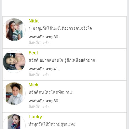
Nitta
@มาคุยกันได้นะ😉ต้องการคนจริงใจ
เพศ
:
หญิง
อายุ
:30
จังหวัด
:
ตรัง
Feel
สวัสดี อยากสบายใจ รู้สึกเหนื่อยล้ามาก
เพศ
:
หญิง
อายุ
:41
จังหวัด
:
ตรัง
Mick
หวัดดีคับใครโสดทักมานะ
เพศ
:
หญิง
อายุ
:30
จังหวัด
:
ตรัง
Lucky
ทำทุกวันให้มีความสุขนะคะ