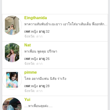
Eingthanida
หาความสัมพันธ์ระยะยาว เอาใจใส่มาเติมเต็ม พึ่งอกหักมาค่ะ ถ้าจะชวนเทรดหุ้นหรืออะไรห้ามทักมาค่ะ
เพศ
:
หญิง
อายุ
:32
จังหวัด
:
ตาก
Nat
หาเพื่อน พูดคุย ปรึกษา
เพศ
:
หญิง
อายุ
:26
จังหวัด
:
ตาก
pimme
โสด อยากมีแฟน นิสัย ร่าเริง
เพศ
:
หญิง
อายุ
:28
จังหวัด
:
ตาก
Yui
....หาเพื่อนคุยค่ะ....