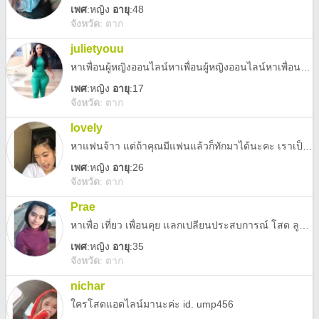
เพศ
:
หญิง
อายุ
:48
จังหวัด
:
ตาก
julietyouu
หาเพื่อนผู้หญิงออนไลน์หาเพื่อนผู้หญิงออนไลน์หาเพื่อนผู้หญิงออนไลน์หาเพื่อนผู้หญิงออนไลน์หาเพื่อนผู้หญิงออนไลน์
เพศ
:
หญิง
อายุ
:17
จังหวัด
:
ตาก
lovely
หาแฟนจ้าา แต่ถ้าคุณมีแฟนแล้วก็ทักมาได้นะคะ เราเป็นกิ๊กให้คุณได้ 555
เพศ
:
หญิง
อายุ
:26
จังหวัด
:
ตาก
Prae
หาเพื่อ เที่ยว เพื่อนคุย เเลกเปลียนประสบการณ์ โสด ลูก 1 ขอคนดีๆเข้ามาสักที
เพศ
:
หญิง
อายุ
:35
จังหวัด
:
ตาก
nichar
ใครโสดแอดไลน์มานะค่ะ id. ump456