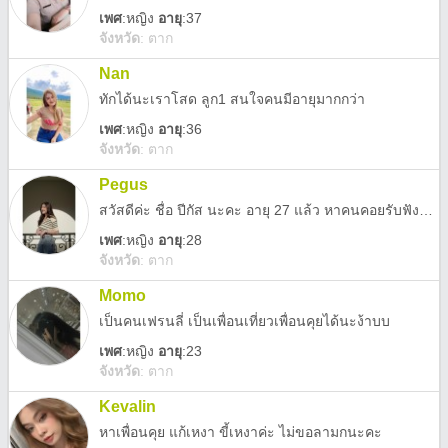
เพศ
:
หญิง
อายุ
:37
จังหวัด
:
ตาก
Nan
ทักได้นะเราโสด ลูก1 สนใจคนมีอายุมากกว่า
เพศ
:
หญิง
อายุ
:36
จังหวัด
:
ตาก
Pegus
สวัสดีค่ะ ชื่อ ปีกัส นะคะ อายุ 27 แล้ว หาคนคอยรับฟังหรือปรึกษา กัสเป็นคนลาวแต่มาทำงานที่จังหวัดตาก ตอนนี้กัสรับทำ Resume และรับถ่ายโปรโมทสินค้าและรับรีวิวสินค้า มีงานจ้างกัสได้นะ 555 (แอดเพื่อนมาเยอะๆ เด้อ ได้ทั้งเฟสและไลน์ค่ะ)
เพศ
:
หญิง
อายุ
:28
จังหวัด
:
ตาก
Momo
เป็นคนเฟรนลี่ เป็นเพื่อนเที่ยวเพื่อนคุยได้นะง้าบบ
เพศ
:
หญิง
อายุ
:23
จังหวัด
:
ตาก
Kevalin
หาเพื่อนคุย แก้เหงา ขี้เหงาค่ะ ไม่ขอลามกนะคะ