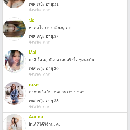
เพศ
:
หญิง
อายุ
:31
จังหวัด
:
ตาก
ปอ
หาคนใจกว้าง เลี้ยงดู ค่ะ
เพศ
:
หญิง
อายุ
:37
จังหวัด
:
ตาก
Mali
มะลิ โสดลูกติด หาคนจริงใจ พูดคุยกัน
เพศ
:
หญิง
อายุ
:30
จังหวัด
:
ตาก
rose
หาคนจริงใจ แอดมาคุยกันนะคะ
เพศ
:
หญิง
อายุ
:38
จังหวัด
:
ตาก
Aanna
ยินดีที่ได้รู้จักนะคะ