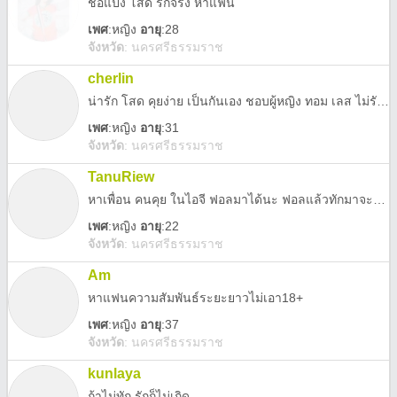
ชื่อแป้ง โสด รักจริง หาแฟน
เพศ
:
หญิง
อายุ
:28
จังหวัด
:
นครศรีธรรมราช
cherlin
น่ารัก โสด คุยง่าย เป็นกันเอง ชอบผู้หญิง ทอม เลส ไม่รับแอดผู้ชาย
เพศ
:
หญิง
อายุ
:31
จังหวัด
:
นครศรีธรรมราช
TanuRiew
หาเพื่อน คนคุย ในไอจี ฟอลมาได้นะ ฟอลแล้วทักมาจะได้ฟอลกลับค้าบ IG:tanuriew
เพศ
:
หญิง
อายุ
:22
จังหวัด
:
นครศรีธรรมราช
Am
หาแฟนความสัมพันธ์ระยะยาวไม่เอา18+
เพศ
:
หญิง
อายุ
:37
จังหวัด
:
นครศรีธรรมราช
kunlaya
ถ้าไม่ทัก รักก็ไม่เกิด