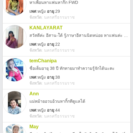
หาเพื่อนหาแฟนหากิ๊ก FWD
เพศ
:
หญิง
อายุ
:29
จังหวัด
:
นครศรีธรรมราช
KANLAYARAT
สวัสดีค่ะ อีสาน-ใต้ รู้ภาษาอีสานนิดหน่อย หาแฟนค่ะ ขอคนจริงใจ ทักมาได้ ไม่กัดนะคะ อายุ21
เพศ
:
หญิง
อายุ
:22
จังหวัด
:
นครศรีธรรมราช
temChanipa
ชื่อเต็มอายุ 38 ปี ทักทายมาทำความรู้จักได้นะคะ
เพศ
:
หญิง
อายุ
:38
จังหวัด
:
นครศรีธรรมราช
Ann
แม่หม้ายอวบอ้วนหากิ้กทีดูแลได้
เพศ
:
หญิง
อายุ
:44
จังหวัด
:
นครศรีธรรมราช
May