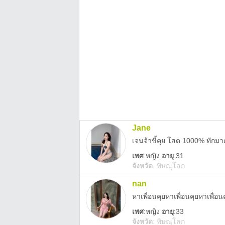
Jane
เจนจ้าขี้คุย โสด 1000% ทักมา
เพศ
:
หญิง
อายุ
:31
จังหวัด
:
พิษณุโลก
nan
เพศ
:
หญิง
อายุ
:33
จังหวัด
:
พิษณุโลก