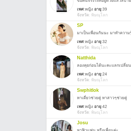
ขอคนจริงใจที่อยู่ด้วยแล้วสบา
เพศ
:
หญิง
อายุ
:39
จังหวัด
:
พิษณุโลก
SP
มาเป็นเพื่อนกันนะ มาทำความรู้
เพศ
:
หญิง
อายุ
:32
จังหวัด
:
พิษณุโลก
Natthida
ลองคุยก่อนได้นะคะแลกเปลี่ยนคว
เพศ
:
หญิง
อายุ
:24
จังหวัด
:
พิษณุโลก
Swphitlok
หาเดี่ยวช่วยคู่ หาสาวๆช่วยคู่
เพศ
:
หญิง
อายุ
:42
จังหวัด
:
พิษณุโลก
Josu
หาฟิวแฟน หรือเพื่อนค่ะ