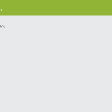
รา
ดวง