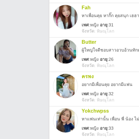
Fah
หาเพื่อนคุย หากิ๊ก คุยสนุก เฮฮา
เพศ
:
หญิง
อายุ
:31
จังหวัด
:
พิษณุโลก
Butter
ผู้ใหญ่ใจดีชอบสาวอวบอ้วนทักม
เพศ
:
หญิง
อายุ
:26
จังหวัด
:
พิษณุโลก
ครพง
อยากมีเพื่อนคุย อยากมีแฟน
เพศ
:
หญิง
อายุ
:32
จังหวัด
:
พิษณุโลก
Yokchwpss
หาแฟนเท่านั้น เพื่อน พี่ น้อง ไ
เพศ
:
หญิง
อายุ
:33
จังหวัด
:
พิษณุโลก