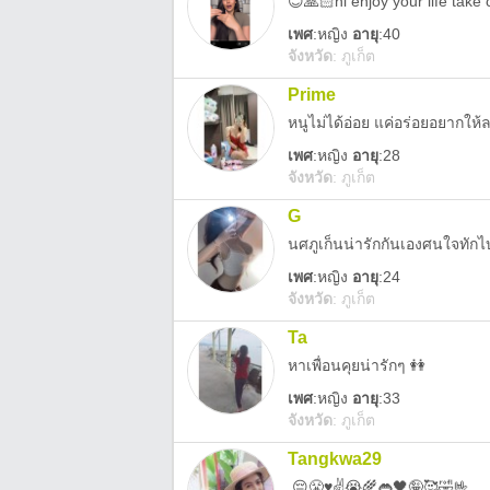
😊🙏🏻hi enjoy your life take 
เพศ
:
หญิง
อายุ
:40
จังหวัด
:
ภูเก็ต
Prime
หนูไม่ได้อ่อย แค่อร่อยอยากให้
เพศ
:
หญิง
อายุ
:28
จังหวัด
:
ภูเก็ต
G
นศภูเก็นน่ารักกันเองศนใจทัก
เพศ
:
หญิง
อายุ
:24
จังหวัด
:
ภูเก็ต
Ta
หาเพื่อนคุยน่ารักๆ 👭
เพศ
:
หญิง
อายุ
:33
จังหวัด
:
ภูเก็ต
Tangkwa29
,😔😤♥️✌️😭🌾👄🖤🤪🥰🤣🤟