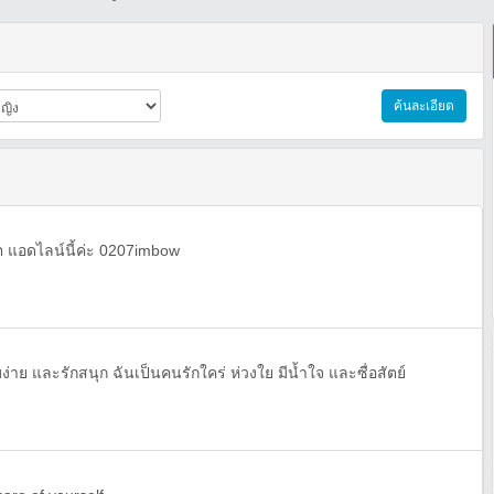
ค้นละเอียด
็ต แอดไลน์นี้ค่ะ 0207imbow
บง่าย และรักสนุก ฉันเป็นคนรักใคร่ ห่วงใย มีน้ำใจ และซื่อสัตย์