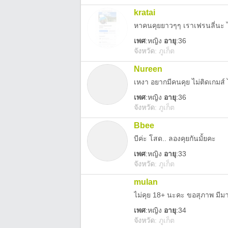
kratai
หาคนคุยยาวๆๆ เราเฟรนลี่นะ ไม
เพศ
:
หญิง
อายุ
:36
จังหวัด
:
ภูเก็ต
Nureen
เหงา อยากมีคนคุย ไม่ติดเกมส์ 
เพศ
:
หญิง
อายุ
:36
จังหวัด
:
ภูเก็ต
Bbee
บีค่ะ โสด.. ลองคุยกันมั้ยคะ
เพศ
:
หญิง
อายุ
:33
จังหวัด
:
ภูเก็ต
mulan
ไม่คุย 18+ นะคะ ขอสุภาพ มีมา
เพศ
:
หญิง
อายุ
:34
จังหวัด
:
ภูเก็ต