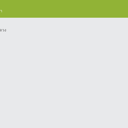
รา
ดวง