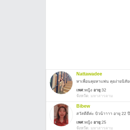
Nattawadee
หาเพื่อนคุยหาแฟน คุยง่ายนิสัย
เพศ
:
หญิง
อายุ
:32
จังหวัด
:
มหาสารคาม
Bibew
สวัสดีดีค่ะ บิวน้าาาา อายุ 22 ปี
เพศ
:
หญิง
อายุ
:25
จังหวัด
:
มหาสารคาม