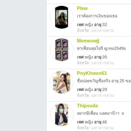
Plew
เราต้องการเงินของเธอ
เพศ
:
หญิง
อายุ
:32
จังหวัด
:
มหาสารคาม
Momeowjj
หาเพื่อนคุยไอจี ig:mo2549s
เพศ
:
หญิง
อายุ
:20
จังหวัด
:
มหาสารคาม
PoyKhwon63
ชื่อปอยขวัญชื่อจริง อายุ 25 
เพศ
:
หญิง
อายุ
:29
จังหวัด
:
มหาสารคาม
Thipsuda
อยากมีเพื่อน แอดมาน๊าา ☺️
เพศ
:
หญิง
อายุ
:46
จังหวัด
:
มหาสารคาม