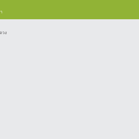
รา
ดวง