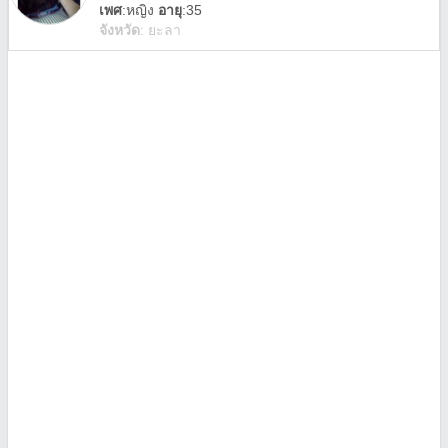
เพศ
:
หญิง
อายุ
:35
จังหวัด
:
ยะลา