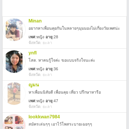
Minan
อยากหาเพื่อนคุยกันในหลายๆมุมมองไม่เกี่ยงวัยเพศน่ะ
เพศ
:
หญิง
อายุ
:28
จังหวัด
:
ยะลา
ynfl
โสด. หาคนรู้ใจค่ะ ขอแบบจริงใจนะค่ะ
เพศ
:
หญิง
อายุ
:36
จังหวัด
:
ยะลา
ญมน
หาเพื่อนนิสัยดี เพื่อนคุย เที่ยว ปรึกษาหารือ
เพศ
:
หญิง
อายุ
:47
จังหวัด
:
ยะลา
lookkwan7984
สมัครเล่นๆๆ เอาไว้โพสระบายเฉยๆๆ