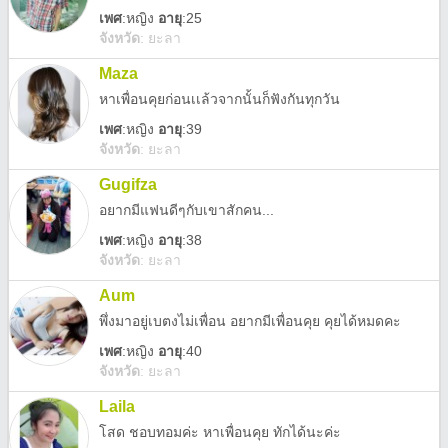
เพศ
:
หญิง
อายุ
:25
จังหวัด
:
ยะลา
Maza
หาเพื่อนคุยก่อนเเล้วจากนั้นก็ฟังกันทุกวัน
เพศ
:
หญิง
อายุ
:39
จังหวัด
:
ยะลา
Gugifza
อยากมีแฟนดีๆกับเขาสักคน...
เพศ
:
หญิง
อายุ
:38
จังหวัด
:
ยะลา
Aum
พึ่งมาอยู่เบตงไม่เพื่อน อยากมีเพื่อนคุย คุยได้หมดคะ
เพศ
:
หญิง
อายุ
:40
จังหวัด
:
ยะลา
Laila
โสด ชอบทอมค่ะ หาเพื่อนคุย ทักได้นะค่ะ