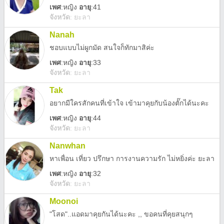
เพศ
:
หญิง
อายุ
:41
จังหวัด
:
ยะลา
Nanah
ชอบแบบไม่ผูกมัด สนใจก็ทักมาสิค่ะ
เพศ
:
หญิง
อายุ
:33
จังหวัด
:
ยะลา
Tak
อยากมีใครสักคนที่เข้าใจ เข้ามาคุยกับน้องตั๊กได้นะคะ
เพศ
:
หญิง
อายุ
:44
จังหวัด
:
ยะลา
Nanwhan
หาเพื่อน เที่ยว ปรึกษา การงานความรัก ไม่หยิ่งค่ะ ยะลา
เพศ
:
หญิง
อายุ
:32
จังหวัด
:
ยะลา
Moonoi
"โสด"..แอดมาคุยกันได้นะคะ ,, ขอคนที่คุยสนุกๆ