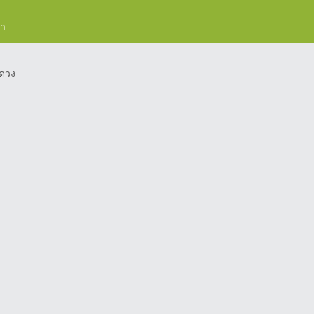
รา
ดวง