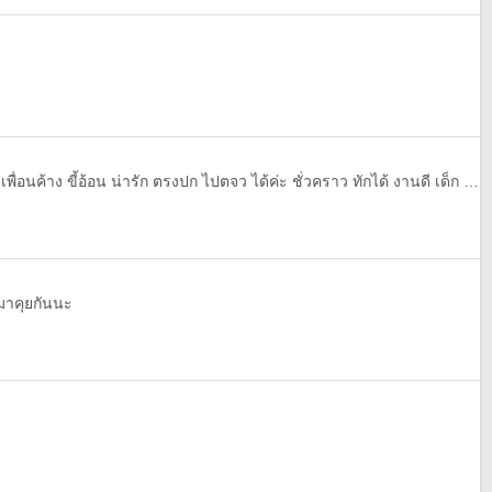
ไปกลับบ้าน ราชบุรี เพื่อนเที่ยว เพื่อนค้าง ขี้อ้อน น่ารัก ตรงปก ไปตจว ได้ค่ะ ชั่วคราว ทักได้ งานดี เด็ก VIP Bkk ผู้ใหญ่ เหงาๆ ชอบสาวอ้อนๆ ทักมาค่ะ
ดมาคุยกันนะ