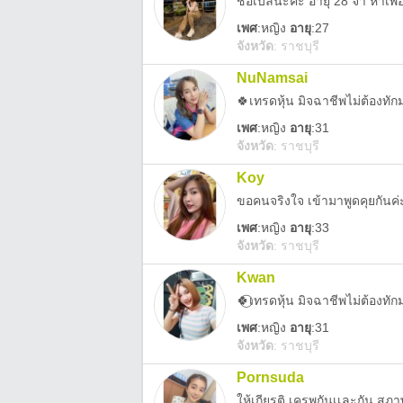
ชื่อเบลนะคะ อายุ 28 จ้า หาเพื
เพศ
:
หญิง
อายุ
:27
จังหวัด
:
ราชบุรี
NuNamsai
🍀เทรดหุ้น มิจฉาชีพไม่ต้องท
เพศ
:
หญิง
อายุ
:31
จังหวัด
:
ราชบุรี
Koy
ขอคนจริงใจ เข้ามาพูดคุยกันค่
เพศ
:
หญิง
อายุ
:33
จังหวัด
:
ราชบุรี
Kwan
🍀⃝เทรดหุ้น มิจฉาชีพไม่ต้องท
เพศ
:
หญิง
อายุ
:31
จังหวัด
:
ราชบุรี
Pornsuda
ให้เกียรติ เครพกันเเละกัน สุภา