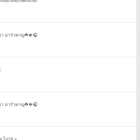
่อนคุยได้ทุกเพศนะคะ
ักมา น่ารำคาญ☘️🍀🎧
ะ
ักมา น่ารำคาญ☘️🍀🎧
พ ไม่18 +