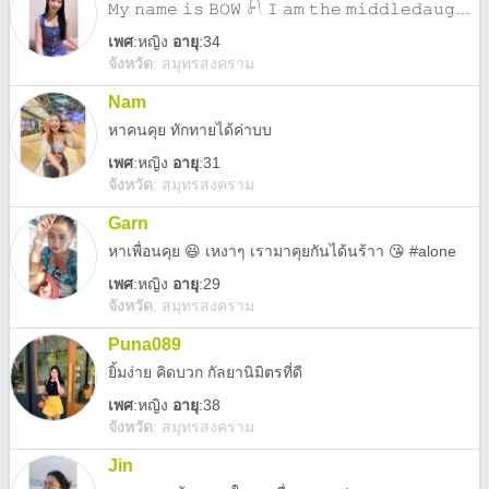
𝙼𝚢 𝚗𝚊𝚖𝚎 𝚒𝚜 𝙱𝙾𝚆 𓍯 𝙸 𝚊𝚖 𝚝𝚑𝚎 𝚖𝚒𝚍𝚍𝚕𝚎𝚍𝚊𝚞𝚐𝚑𝚝𝚎𝚛. ◡̎
เพศ
:
หญิง
อายุ
:34
จังหวัด
:
สมุทรสงคราม
Nam
หาคนคุย ทักทายได้ค่าบบ
เพศ
:
หญิง
อายุ
:31
จังหวัด
:
สมุทรสงคราม
Garn
หาเพื่อนคุย 😆 เหงาๆ เรามาคุยกันได้นร้าา 😘 #alone
เพศ
:
หญิง
อายุ
:29
จังหวัด
:
สมุทรสงคราม
Puna089
ยิ้มง่าย คิดบวก กัลยานิมิตรที่ดี
เพศ
:
หญิง
อายุ
:38
จังหวัด
:
สมุทรสงคราม
Jin