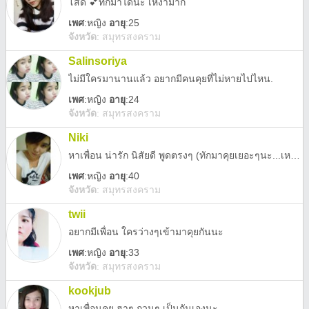
โสด 💕ทักมาได้นะ เหงามาก
เพศ
:
หญิง
อายุ
:25
จังหวัด
:
สมุทรสงคราม
Salinsoriya
ไม่มีใครมานานแล้ว อยากมีคนคุยที่ไม่หายไปไหน.
เพศ
:
หญิง
อายุ
:24
จังหวัด
:
สมุทรสงคราม
Niki
หาเพื่อน น่ารัก นิสัยดี พูดตรงๆ (ทักมาคุยเยอะๆนะ...เหงา)😘😘
เพศ
:
หญิง
อายุ
:40
จังหวัด
:
สมุทรสงคราม
twii
อยากมีเพื่อน ใครว่างๆเข้ามาคุยกันนะ
เพศ
:
หญิง
อายุ
:33
จังหวัด
:
สมุทรสงคราม
kookjub
หาเพื่อนคุย ฮาๆ กวนๆ เป็นกันเองนะ