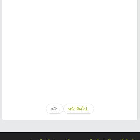
กลับ
หน้าถัดไป..