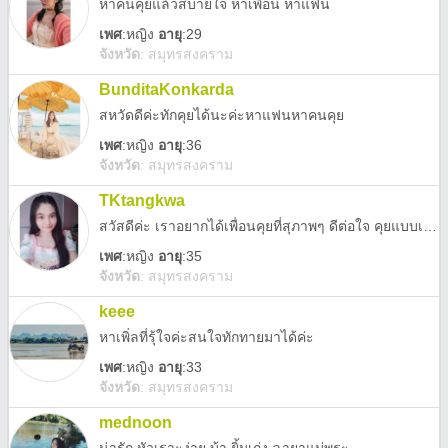
หาคนคุยแล้วสบายใจ หาเพื่อน หาแฟน
เพศ
:
หญิง
อายุ
:29
จังหวัด
:
สมุทรสงคราม
BunditaKonkarda
สหวัดดีค่ะทักคุยได้นะค่ะหาแฟนหาคนคุย
เพศ
:
หญิง
อายุ
:36
จังหวัด
:
สมุทรสงคราม
TKtangkwa
สวัสดีค่ะ เราอยากได้เพื่อนคุยที่สุภาพๆ ดีต่อใจ คุยแบบเรื่อยๆก่อนไม่เร่งรัด ถ้าใช่หรือเคมีตรงกันค่อยพัฒนาอีกที ขอโทษล่วงหน้าถ้าเลือกรับแอดนะคะ
เพศ
:
หญิง
อายุ
:35
จังหวัด
:
สมุทรสงคราม
keee
หาเพิ่ลที่รุ้ใจค่ะสนใจทักทายมาได้ค่ะ
เพศ
:
หญิง
อายุ
:33
จังหวัด
:
สมุทรสงคราม
mednoon