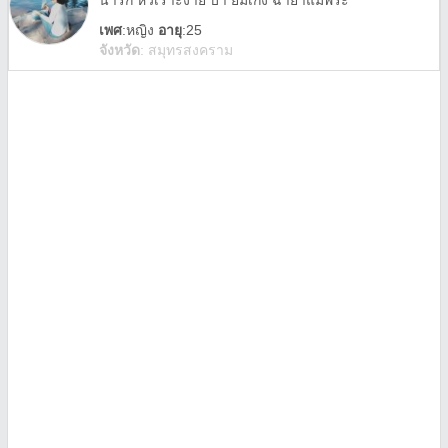
น่ารัก หัวเราะง่าย บ้า ยิ้มเก่ง ฉายาแม่พระ
เพศ
:
หญิง
อายุ
:25
จังหวัด
:
สมุทรสงคราม