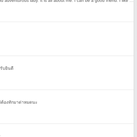
Cheerful, respive, sociable and adventurous lady. It is all about me. I can be a good friend. I like to listen to people.Sometimes it is a very useful quality. I like surprises and presents.I like everything special and ordinary. I like romantic evenings, sunsets and sunrises.
รับยินดี
ม่ต้องทักมาด่าหมดนะ
y