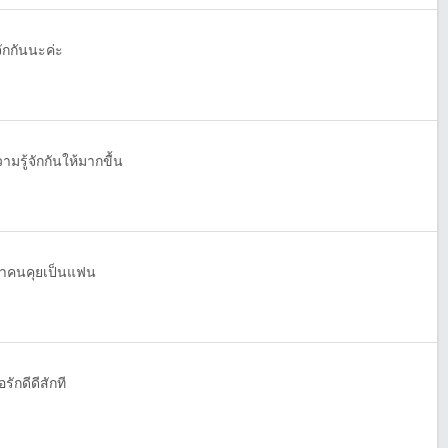
ักกันนะค่ะ
ามรู้จักกันให้มากขื้น
คนคุยเป็นแฟน
รักดีดีสักที