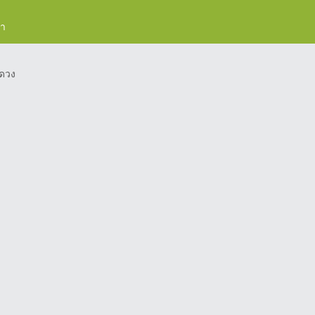
รา
ดวง