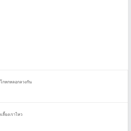
ม่โกหกหลอกลวงกัน
เลี้ยงเราไหว