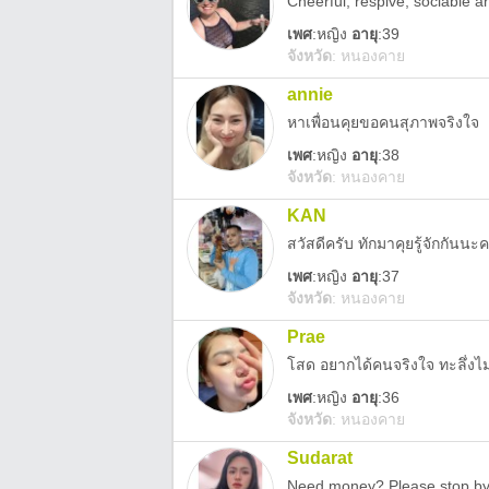
เพศ
:
หญิง
อายุ
:39
จังหวัด
:
หนองคาย
annie
หาเพื่อนคุยขอคนสุภาพจริงใจ
เพศ
:
หญิง
อายุ
:38
จังหวัด
:
หนองคาย
KAN
สวัสดีครับ ทักมาคุยรู้จักกันนะค
เพศ
:
หญิง
อายุ
:37
จังหวัด
:
หนองคาย
Prae
โสด อยากได้คนจริงใจ ทะลึ่งไ
เพศ
:
หญิง
อายุ
:36
จังหวัด
:
หนองคาย
Sudarat
Need money? Please stop b