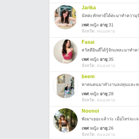
Jarika
นัทค่ะทักทายัได้ค่ะมาทำความุจ
เพศ
:
หญิง
อายุ
:31
จังหวัด
:
หนองคาย
Fasai
สวัสดียินดี่ได้รู้จักแหละมาทำคว
เพศ
:
หญิง
อายุ
:35
จังหวัด
:
หนองคาย
beem
หาคนคนมาทำงานลงทุนและหา
เพศ
:
หญิง
อายุ
:28
จังหวัด
:
หนองคาย
Noonoi
พังมาเยอะแล้วว่ะ เมื่อไหร่จะเจอ
เพศ
:
หญิง
อายุ
:26
จังหวัด
:
หนองคาย