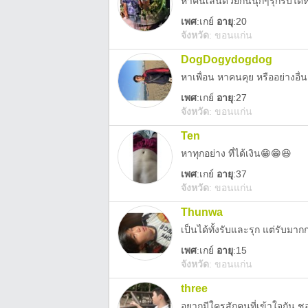
หาคนเล่นด้วยกันนุกๆรุกรับได
เพศ
:
เกย์
อายุ
:20
จังหวัด
:
ขอนแก่น
DogDogydogdog
หาเพื่อน หาคนคุย หรืออย่างอื่
เพศ
:
เกย์
อายุ
:27
จังหวัด
:
ขอนแก่น
Ten
หาทุกอย่าง ที่ได้เงิน😁😁😆
เพศ
:
เกย์
อายุ
:37
จังหวัด
:
ขอนแก่น
Thunwa
เป็นได้ทั้งรับและรุก แต่รับมาก
เพศ
:
เกย์
อายุ
:15
จังหวัด
:
ขอนแก่น
three