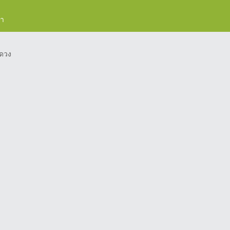
รา
ดวง