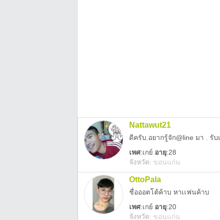
Nattawut21
ดีครับ.อยากรู้จัก@line มา . รั
เพศ
:
เกย์
อายุ
:28
จังหวัด
:
ขอนแก่น
OttoPala
ชื่อออตโต้ค้าบ หาเเฟนค้าบ
เพศ
:
เกย์
อายุ
:20
จังหวัด
:
ขอนแก่น