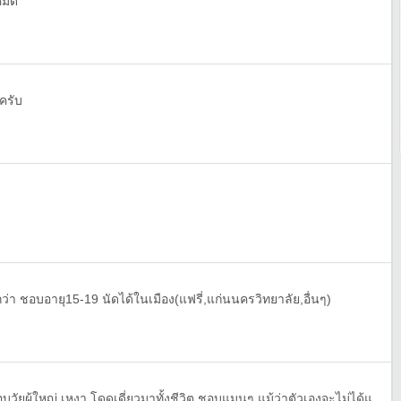
้หมด
นครับ
กว่า ชอบอายุ15-19 นัดได้ในเมือง(แฟรี่,แก่นนครวิทยาลัย,อื่นๆ)
อยากมีใครสักคนที่เข้าใจกัน ชอบวัยผู้ใหญ่ เหงา โดดเดี่ยวมาทั้งชีวิต ชอบแมนๆ แม้ว่าตัวเองจะไม่ได้แมนเท่าไร ใครหาจริงจังเข้ามาคุยกันได้ครับ ไม่เปิดเผยหรือไม่ชอบเปิดตัวก็ได้ แต่ถ้ามาเล่นๆ อย่าเข้ามาเสียเวลาเลยครับ