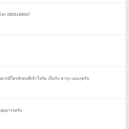
ง โทร 0883168047
อยากมีใครสักคนที่เข้าใจกัน เป็นรับ หารุก แมนๆครับ
นคุยยาวๆครับ