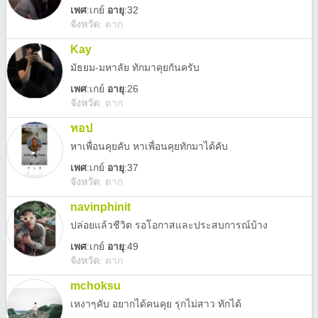
เพศ
:
เกย์
อายุ
:32
จังหวัด
:
ตาก
Kay
มัธยม-มหาลัย ทักมาคุยกันครับ
เพศ
:
เกย์
อายุ
:26
จังหวัด
:
ตาก
ทอป
หาเพื่อนคุยคับ หาเพื่อนคุยทักมาได้คับ
เพศ
:
เกย์
อายุ
:37
จังหวัด
:
ตาก
navinphinit
ปล่อยแล้วชีวิต รอโอกาสและประสบการณ์บ้าง
เพศ
:
เกย์
อายุ
:49
จังหวัด
:
ตาก
mchoksu
เหงาๆคับ อยากได้คนคุย รุกไม่สาว ทักได้