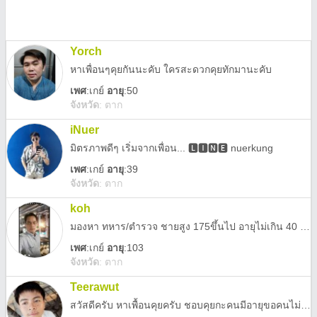
Yorch
หาเพื่อนๆคุยกันนะคับ ใครสะดวกคุยทักมานะคับ
เพศ
:
เกย์
อายุ
:50
จังหวัด
:
ตาก
iNuer
มิตรภาพดีๆ เริ่มจากเพื่อน... 🅻︎🅸︎🅽︎🅴︎ nuerkung
เพศ
:
เกย์
อายุ
:39
จังหวัด
:
ตาก
koh
มองหา ทหาร/ตำรวจ ชายสูง 175ขึ้นไป อายุไม่เกิน 40 ไม่อ้วน รักจริง รักแท้สนใจโทร 081-809 9657 กทม
เพศ
:
เกย์
อายุ
:103
จังหวัด
:
ตาก
Teerawut
สวัสดีครับ หาเพื้อนคุยครับ ชอบคุยกะคนมีอายุขอคนไม่เรื้องมากครับแอดมาคุยกะผมได้เป็นเกย์รุกครับ อายุ20