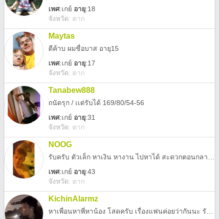
เพศ
:
เกย์
อายุ
:18
จังหวัด
:
ตาก
Maytas
ดีค้าบ ผมชื่อบาส อายุ15
เพศ
:
เกย์
อายุ
:17
จังหวัด
:
ตาก
Tanabew888
ถนัดรุก / เเต่รับได้ 169/80/54-56
เพศ
:
เกย์
อายุ
:31
จังหวัด
:
ตาก
NOOG
รับครับ ตัวเล็ก หาเงิน หางาน ไปหาได้ สะดวกตอนกลางวัน 170/55
เพศ
:
เกย์
อายุ
:43
จังหวัด
:
ตาก
KichinAlarmz
หาเพื่อนหาพี่หาน้อง โสดครับ เรื่องแฟนค่อยว่ากันนะ รับครับผม