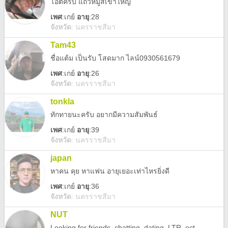
โอ๊ตครับ แถวหมูสีเขาใหญ่
เพศ
:
เกย์
อายุ
:28
จังหวัด
:
นครราชสีมา
Tam43
ชื่อแต้ม เป็นรับ โสดมาก ไลน์0930561679
เพศ
:
เกย์
อายุ
:26
จังหวัด
:
นครราชสีมา
tonkla
ทักทายนะครับ อยากมีความสัมพันธ์
เพศ
:
เกย์
อายุ
:39
จังหวัด
:
นครราชสีมา
japan
หาคน คุย หาแฟน อายุเยอะเท่าไหรยิ่งดี
เพศ
:
เกย์
อายุ
:36
จังหวัด
:
นครราชสีมา
NUT
Looking for friends, chatting, dating, LTR, ect.