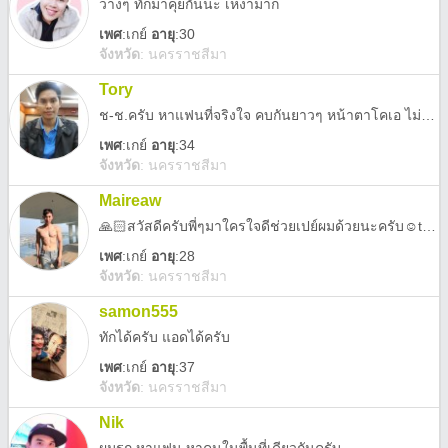
ว่างๆ ทักมาคุยกันนะ เหงามาก
เพศ
:
เกย์
อายุ
:30
จังหวัด
:
นครราชสีมา
Tory
ช-ช.ครับ หาแฟนที่จริงใจ คบกันยาวๆ หน้าตาโคเอ ไม่ออกสาว ทักมาคุยกัน
เพศ
:
เกย์
อายุ
:34
จังหวัด
:
นครราชสีมา
Maireaw
🙏🏻สวัสดีครับพี่ๆมาใครใจดีช่วยเปย์ผมด้วยนะครับ☺️tanadol_korat
เพศ
:
เกย์
อายุ
:28
จังหวัด
:
นครราชสีมา
samon555
ทักได้ครับ แอดได้ครับ
เพศ
:
เกย์
อายุ
:37
จังหวัด
:
นครราชสีมา
Nik