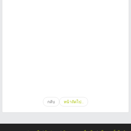
กลับ
หน้าถัดไป..