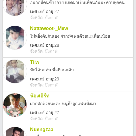
อนากมีคนข้างกาย แอดมาเป็นเพื่อนกันนะค่าบทุกคน
เพศ
:
เกย์
อายุ
:27
จังหวัด
:
บึงกาฬ
Nattawoot-_Mew
ไม่หยิ่งคับกันเอง ฝาก@เฟสด้วยน่ะเพื่อนน้อย
เพศ
:
เกย์
อายุ
:28
จังหวัด
:
บึงกาฬ
Tiiw
ทักได้นะคับ ชื่อทิวนะคับ
เพศ
:
เกย์
อายุ
:29
จังหวัด
:
บึงกาฬ
น้องเอิร์ท
ฝากทักด้วยนะคะ หนูพึ่งถูกแฟนทิ้งมา
เพศ
:
เกย์
อายุ
:27
จังหวัด
:
บึงกาฬ
Nuengzaa