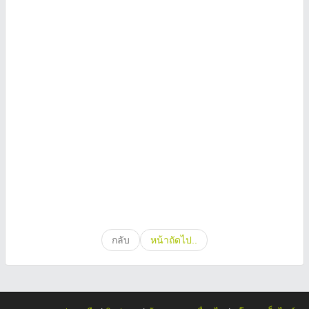
กลับ
หน้าถัดไป..