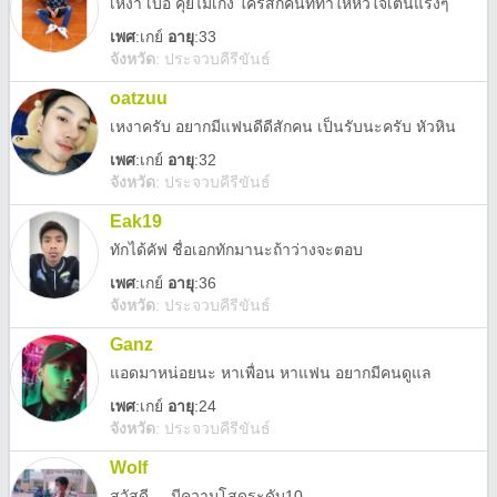
เหงา เบื่อ คุยไม่เก่ง ใครสักคนที่ทำให้หัวใจเต้นแรงๆ
เพศ
:
เกย์
อายุ
:33
จังหวัด
:
ประจวบคีรีขันธ์
oatzuu
เหงาครับ อยากมีแฟนดีดีสักคน เป็นรับนะครับ หัวหิน
เพศ
:
เกย์
อายุ
:32
จังหวัด
:
ประจวบคีรีขันธ์
Eak19
ทักได้คัฟ ชื่อเอกทักมานะถ้าว่างจะตอบ
เพศ
:
เกย์
อายุ
:36
จังหวัด
:
ประจวบคีรีขันธ์
Ganz
แอดมาหน่อยนะ หาเพื่อน หาแฟน อยากมีคนดูแล
เพศ
:
เกย์
อายุ
:24
จังหวัด
:
ประจวบคีรีขันธ์
Wolf
สวัสดี._. มีความโสดระดับ10