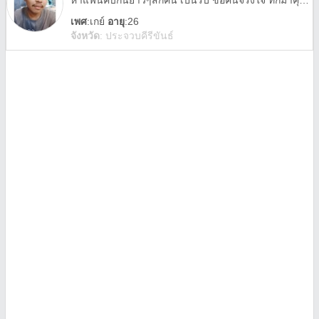
หาแฟนคบกันยาวๆสักคน เป็นรับ ขอคนจริงใจ ทักมาคุยกันได้ :) ❤️
เพศ
:
เกย์
อายุ
:26
จังหวัด
:
ประจวบคีรีขันธ์