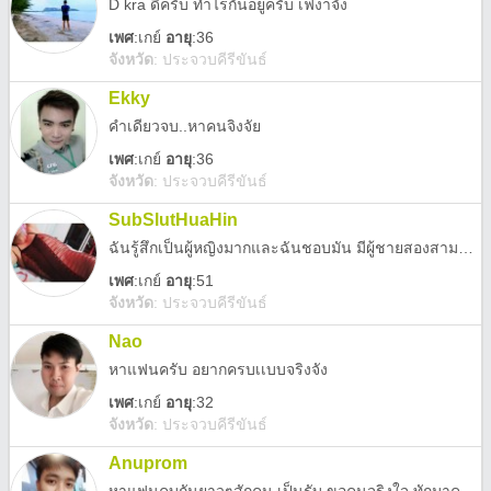
D kra ดีครับ ทำไรกันอยู่ครับ เฟงาจัง
เพศ
:
เกย์
อายุ
:36
จังหวัด
:
ประจวบคีรีขันธ์
Ekky
คำเดียวจบ..หาคนจิงจัย
เพศ
:
เกย์
อายุ
:36
จังหวัด
:
ประจวบคีรีขันธ์
SubSlutHuaHin
ฉันรู้สึกเป็นผู้หญิงมากและฉันชอบมัน มีผู้ชายสองสามคนที่ชอบใช้ฉันไหม? ฉันได้รับ
เพศ
:
เกย์
อายุ
:51
จังหวัด
:
ประจวบคีรีขันธ์
Nao
หาแฟนครับ อยากครบเเบบจริงจัง
เพศ
:
เกย์
อายุ
:32
จังหวัด
:
ประจวบคีรีขันธ์
Anuprom