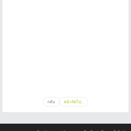
กลับ
หน้าถัดไป..