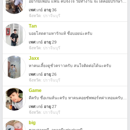
อยากมีเพื่อน แฟน คบจิงใจ วัยทำงาน จะได้คอยปรึกษากัน ดูแลกัน ไม่หยิ่งครับ ไม่ต้องหล่อ แค่เข้าใจกันก็พอครับ
เพศ
:
เกย์
อายุ
:36
จังหวัด
:
ปราจีนบุรี
Tan
บอยโสดตามหารักแท้ ชื่อบอยน่ะครับ
เพศ
:
เกย์
อายุ
:29
จังหวัด
:
ปราจีนบุรี
Jaxx
หาคนเลี้ยงดูชั่วคราวครับ สนใจติดต่อได้นะครับ
เพศ
:
เกย์
อายุ
:26
จังหวัด
:
ปราจีนบุรี
Game
ดีครับ ชื่อเกมส์นะครับ หาคนคอยซัพพอร์ทค่าเทอมครับ ค่าห้องคับ
เพศ
:
เกย์
อายุ
:27
จังหวัด
:
ปราจีนบุรี
big