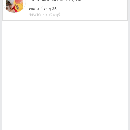
ชอบสายหมี..อยากมีแฟนหุ่นหมี
เพศ
:
เกย์
อายุ
:35
จังหวัด
:
ปราจีนบุรี