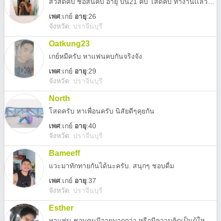
สวัสดีคับ ชื่อสันคับ อายุ ปีนี้21 คับ โสดคับ ทำงานเเล้วคับ อยากมีเเฟนวัยทำงานคับ จะได้เข้าใจกันมากขึ้นคับ ( ใครคิดจริงจังอยากมีแฟน @ ไลน์มาคุยกันได้คับ Id 0616616014 )
เพศ
:
เกย์
อายุ
:26
จังหวัด
:
ปราจีนบุรี
Oatkung23
เกย์หมีครับ หาแฟนคบกันจริงจัง
เพศ
:
เกย์
อายุ
:29
จังหวัด
:
ปราจีนบุรี
North
โสดครับ หาเพื่อนครับ นิสัยดีๆคุยกัน
เพศ
:
เกย์
อายุ
:40
จังหวัด
:
ปราจีนบุรี
Bameeff
แวะมาทักทายกันได้นะครับ. สนุกๆ ชอบดื่ม
เพศ
:
เกย์
อายุ
:37
จังหวัด
:
ปราจีนบุรี
Esther
หาแฟน ชอบคนมีอายุมากกว่า หรือมีความคิดเป็นผู้ใหญ่ ( แอดมาละทักมาด้วยนะครับ💕)