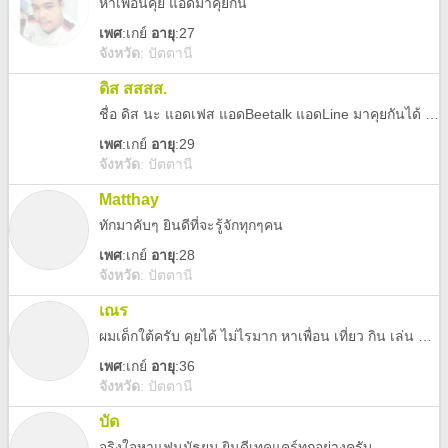
หาเพื่อนคุย แอดมาคุยกัน
เพศ
:
เกย์
อายุ
:27
จังหวัด
:
ปัตตานี
ดิส สสสส.
ชื่อ ดิส นะ แอดเฟส แอดBeetalk แอดLine มาคุยกันได้ ติดตามIG ด้วยนะ
เพศ
:
เกย์
อายุ
:29
จังหวัด
:
ปัตตานี
Matthay
ทักมาคับๆ ยินดีที่จะรู้จักทุกๆคน
เพศ
:
เกย์
อายุ
:28
จังหวัด
:
ปัตตานี
เณร
ผมเด็กใต้ครับ คุยได้ ไม่ไรมาก หาเพื่อน เที่ยว กิน เล่น หนุกๆครัฟ 0957394350
เพศ
:
เกย์
อายุ
:36
จังหวัด
:
ปัตตานี
บัด
จริงใจหาแฟนมัธยม ยินดีเทคแคร์ทุกอย่างครับ