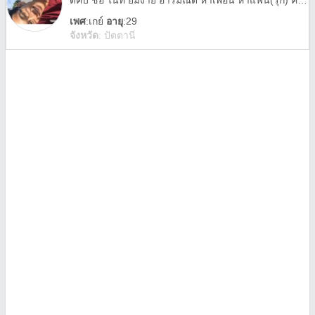
ดีคับ ชื่อ ไนท์ ยิ้มง่าย อารมณ์ดี หาเพื่อน หาแฟน(รุก) คับ แอดมาคุยกันน่ะคับ
เพศ
:
เกย์
อายุ
:29
จังหวัด
:
ปัตตานี