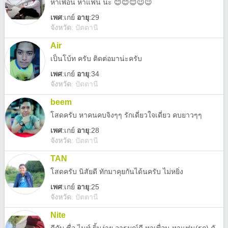
หาเพื่อน หาแฟน น่ะ 😊😊😊😉😉
เพศ
:
เกย์
อายุ
:29
จังหวัด
:
ปัตตานี
Air
เป็นโบ้ท ครับ ติดต่อมาน่ะครับ
เพศ
:
เกย์
อายุ
:34
จังหวัด
:
ปัตตานี
beem
โสดครับ หาคนคบจิงๆๆ รักเดี่ยวใจเดี่ยว คบยาวๆๆ
เพศ
:
เกย์
อายุ
:28
จังหวัด
:
ปัตตานี
TAN
โสดครับ นิสัยดี ทักมาคุยกันได้นครับ ไม่หยิ่ง
เพศ
:
เกย์
อายุ
:25
จังหวัด
:
ปัตตานี
Nite