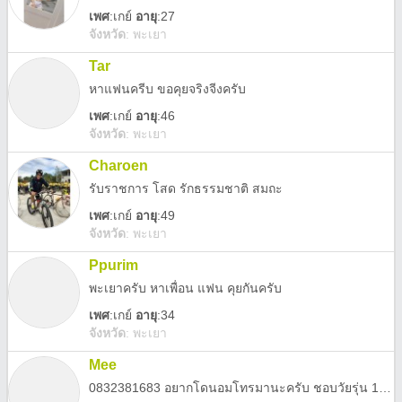
เพศ
:
เกย์
อายุ
:27
จังหวัด
:
พะเยา
Tar
หาแฟนครีบ ขอคุยจริงจีงครับ
เพศ
:
เกย์
อายุ
:46
จังหวัด
:
พะเยา
Charoen
รับราชการ โสด รักธรรมชาติ สมถะ
เพศ
:
เกย์
อายุ
:49
จังหวัด
:
พะเยา
Ppurim
พะเยาครับ หาเพื่อน แฟน คุยกันครับ
เพศ
:
เกย์
อายุ
:34
จังหวัด
:
พะเยา
Mee
0832381683 อยากโดนอมโทรมานะครับ ชอบวัยรุ่น 13-23 มีค่าน้ำให้ครับ