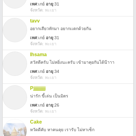
เพศ
:
เกย์
อายุ
:31
จังหวัด
:
พะเยา
tavv
อยากเสียวทักมา อยากเเตกด้วยกัน
เพศ
:
เกย์
อายุ
:31
จังหวัด
:
พะเยา
Ihsama
สวัสดีครับ ไม่หยิ่งนะครับ เข้ามาคุยกันได้น๊าาา
เพศ
:
เกย์
อายุ
:34
จังหวัด
:
พะเยา
Pjjjjjjjjjj
น่ารัก ขี้เล่น เป็นมิตร
เพศ
:
เกย์
อายุ
:26
จังหวัด
:
พะเยา
Cake
หวัดดีคับ หาคนคุย เรารับ ไม่หาเซ็ก