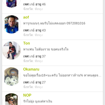
เพศ
:
เกย์
อายุ
:46
จังหวัด
:
พัทลุง
aof
หารุกแมนๆ ผมรับไม่แสดงออก 0972081016
เพศ
:
เกย์
อายุ
:43
จังหวัด
:
พัทลุง
Ton
หาแฟน ไม่ต้องรวย ขอคนจริงใจ
เพศ
:
เกย์
อายุ
:37
จังหวัด
:
พัทลุง
Okamaru
ขอไม่คุยเรื่อง18+นะครับ ไม่ออกสาวล้าน% หาคนคุยจริงจังครับ ขอไม่อ้วนกับอายุไม่เกิน23นะครับ
เพศ
:
เกย์
อายุ
:27
จังหวัด
:
พัทลุง
NOP
รักไม่ยุ่ง มุงแต่หาเงิน