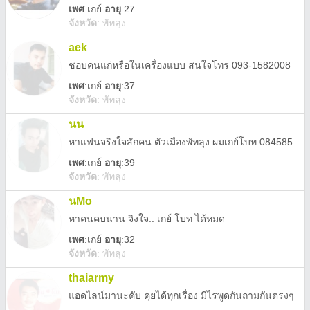
เพศ
:
เกย์
อายุ
:27
จังหวัด
:
พัทลุง
aek
ชอบคนแก่หรือในเครื่องแบบ สนใจโทร 093-1582008
เพศ
:
เกย์
อายุ
:37
จังหวัด
:
พัทลุง
นน
หาแฟนจริงใจสักคน ตัวเมืองพัทลุง ผมเกย์โบท 0845853884
เพศ
:
เกย์
อายุ
:39
จังหวัด
:
พัทลุง
นMo
หาคนคบนาน จิงใจ.. เกย์ โบท ได้หมด
เพศ
:
เกย์
อายุ
:32
จังหวัด
:
พัทลุง
thaiarmy
แอดไลน์มานะคับ คุยได้ทุกเรื่อง มีไรพูดกันถามกันตรงๆ