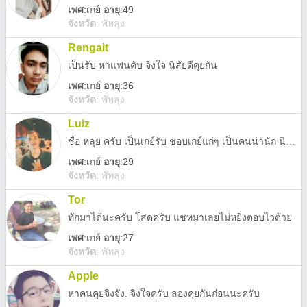
เพศ
:
เกย์
อายุ
:49
จังหวัด
:
พัทลุง
Rengait
เป็นรับ หาแฟนคับ จิงใจ นิสัยดีคุยกัน
เพศ
:
เกย์
อายุ
:36
จังหวัด
:
พัทลุง
Luiz
ชื่อ หลุย ครับ เป็นเกย์รับ ชอบเกย์แก่ๆ เป็นคนน่านัก นิสับดี ขี้อ้อน ชอบซุก
เพศ
:
เกย์
อายุ
:29
จังหวัด
:
พัทลุง
Tor
ทักมาได้นะครับ โสดครับ แชทมาเลยไม่หยิ่งตอบไวด้วย
เพศ
:
เกย์
อายุ
:27
จังหวัด
:
พัทลุง
Apple
หาคนคุยจิงจัง. จิงใจครับ ลองคุยกันก่อนนะครับ