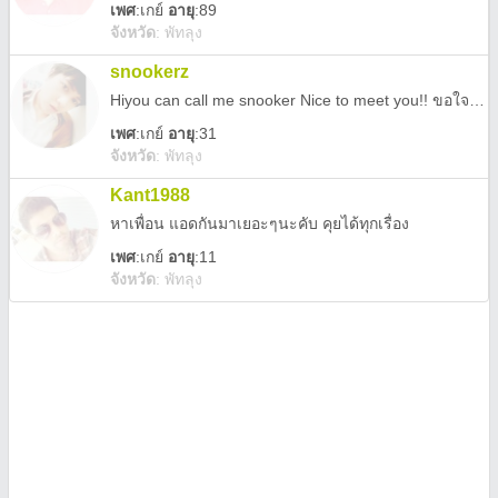
เพศ
:
เกย์
อายุ
:89
จังหวัด
:
พัทลุง
snookerz
Hiyou can call me snooker Nice to meet you!! ขอใจดี จริงใจ ไม่เซก สุภาพ ไม่สนหน้าตาเท่าไหร่ ทักมานะ
เพศ
:
เกย์
อายุ
:31
จังหวัด
:
พัทลุง
Kant1988
หาเพื่อน แอดกันมาเยอะๆนะคับ คุยได้ทุกเรื่อง
เพศ
:
เกย์
อายุ
:11
จังหวัด
:
พัทลุง