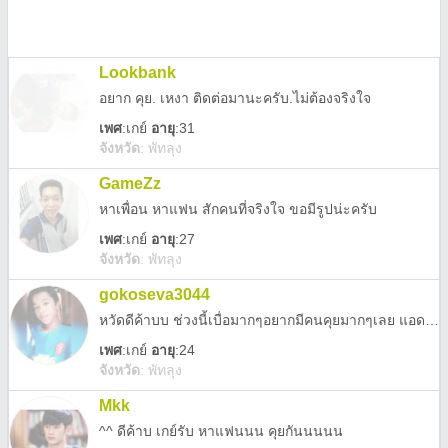
Lookbank
อยาก คุย. เหงา ติดต่อมานะครับ.ไม่ต้องจริงใจ
เพศ
:
เกย์
อายุ
:31
จังหวัด
:
พัทลุง
GameZz
หาเพื่อน หาแฟน สักคนที่จริงใจ ขอมีรูปน่ะครับ
เพศ
:
เกย์
อายุ
:27
จังหวัด
:
พัทลุง
gokoseva3044
หวัดดีค้าบบ ช่วงนี้เบื่อมากๆอยากมีคนคุยมากๆเลย แอดมาคุยกันหย่อยนะค้าบ😻
เพศ
:
เกย์
อายุ
:24
จังหวัด
:
พัทลุง
Mkk
^^ ดีค้าบ เกย์รับ หาแฟนนน คุยกันนนนน