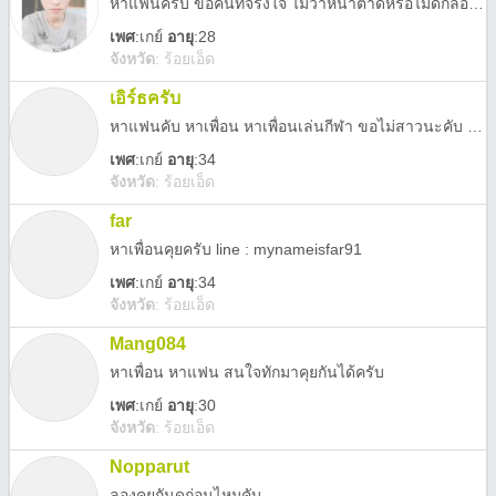
หาแฟนครับ ขอคนที่จริงใจ ไม่ว่าหน้าตาดีหรือไม่ดีก็ลองแอดมาคุยกันดูครับ
เพศ
:
เกย์
อายุ
:28
จังหวัด
:
ร้อยเอ็ด
เอิร์ธครับ
หาแฟนคับ หาเพื่อน หาเพื่อนเล่นกีฬา ขอไม่สาวนะคับ แฟลลี่ครับ ถูกใจรักเลย555 อวบนะคับ 😊
เพศ
:
เกย์
อายุ
:34
จังหวัด
:
ร้อยเอ็ด
far
หาเพื่อนคุยครับ line : mynameisfar91
เพศ
:
เกย์
อายุ
:34
จังหวัด
:
ร้อยเอ็ด
Mang084
หาเพื่อน หาแฟน สนใจทักมาคุยกันได้ครับ
เพศ
:
เกย์
อายุ
:30
จังหวัด
:
ร้อยเอ็ด
Nopparut
ลองคุยกันดูก่อนไหมคับ