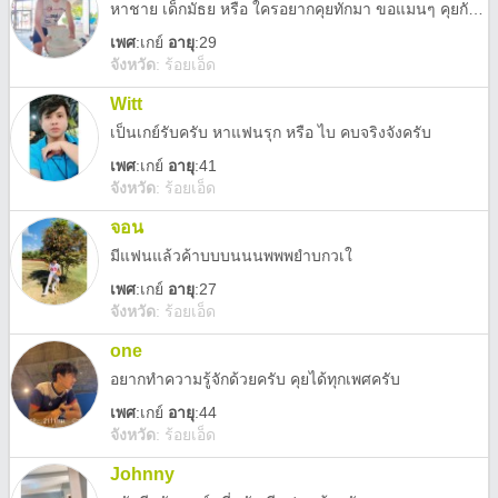
หาชาย เด็กมัธย หรือ ใครอยากคุยทักมา ขอแมนๆ คุยกันลับๆ
เพศ
:
เกย์
อายุ
:29
จังหวัด
:
ร้อยเอ็ด
Witt
เป็นเกย์รับครับ หาแฟนรุก หรือ ไบ คบจริงจังครับ
เพศ
:
เกย์
อายุ
:41
จังหวัด
:
ร้อยเอ็ด
จอน
มีแฟนแล้วค้าบบบนนนพพพยำบกวเใ
เพศ
:
เกย์
อายุ
:27
จังหวัด
:
ร้อยเอ็ด
one
อยากทำความรู้จักด้วยครับ คุยได้ทุกเพศครับ
เพศ
:
เกย์
อายุ
:44
จังหวัด
:
ร้อยเอ็ด
Johnny