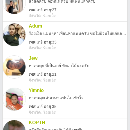
สวัสดีครับ จอห์นนี่ครับ มีแฟนแล้วครับ
เพศ
:
เกย์
อายุ
:27
จังหวัด
:
ร้อยเอ็ด
Adum
ร้อยเอ็ด แมนๆหาเพื่อนหาแฟนครับ ขอไม่อ้วนไม่แก่และไม่ออกสาวครับ แอดมาคุยได้ครับ
เพศ
:
เกย์
อายุ
:33
จังหวัด
:
ร้อยเอ็ด
Jew
หาคนคุย ที่เป็นเกย์ ทักมาได้นะครับ
เพศ
:
เกย์
อายุ
:21
จังหวัด
:
ร้อยเอ็ด
Yimnio
หาคนคุยเล่นเหงาแฟนไม่เข้าใจ
เพศ
:
เกย์
อายุ
:35
จังหวัด
:
ร้อยเอ็ด
KOPTH