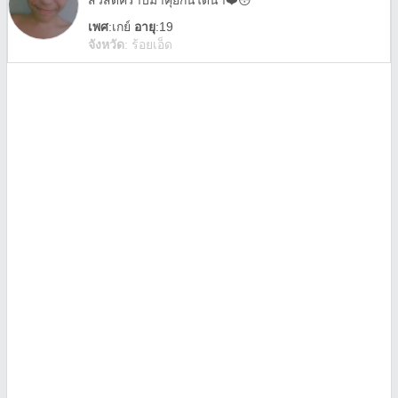
สวัสดีคร้าบมาคุยกันได้น้า❤️😳
เพศ
:
เกย์
อายุ
:19
จังหวัด
:
ร้อยเอ็ด