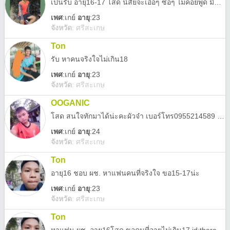
เป็นรับ อายุ16-17 โสด นิสัยจะเอ๋อๆ ซื่อๆ ไม่ค่อยพูด มีความคิดที่เป็นผู้ใหญ่​ โกรธคือเงียบ ชอบหวงแฟน หึง
เพศ
:
เกย์
อายุ
:23
จังหวัด
:
ศรีสะเกษ
Ton
รับ หาคนจริงใจไม่เกิน18
เพศ
:
เกย์
อายุ
:23
จังหวัด
:
ศรีสะเกษ
OOGANIC
โสด สนใจทักมาได้น่ะคะผัวจ๋า เบอร์โทร0955214589 FB ออแกนิค เด๋อ เฉย มาคุยกันน่ะคะ ทูนหัว
เพศ
:
เกย์
อายุ
:24
จังหวัด
:
ศรีสะเกษ
Ton
อายุ16 ชอบ ผช. หาแฟนคนที่จริงใจ ขอ15-17น่ะ
เพศ
:
เกย์
อายุ
:23
จังหวัด
:
ศรีสะเกษ
Ton