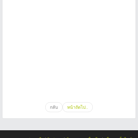
กลับ
หน้าถัดไป..