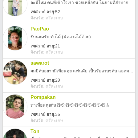
จะมีไหม คนที่เข้าใจเรา ช่วยเหลือกัน ในยามที่ลำบาก
เพศ
:
เกย์
อายุ
:52
จังหวัด
:
ศรีสะเกษ
PaoPao
รับนะครับ ทักได้ (นัดอาจได้ด้วย)
เพศ
:
เกย์
อายุ
:21
จังหวัด
:
ศรีสะเกษ
sawarot
ผมบีคับอยากมีเพื่อนคุย แฟนคับ เป็นรับอวบๆคับ แอดมานะ
เพศ
:
เกย์
อายุ
:29
จังหวัด
:
ศรีสะเกษ
Pompakan
หาเพื่อนคุยกัน😋💦😋💦😋💦😋💦😋💦😋🎸
เพศ
:
เกย์
อายุ
:35
จังหวัด
:
ศรีสะเกษ
Ton