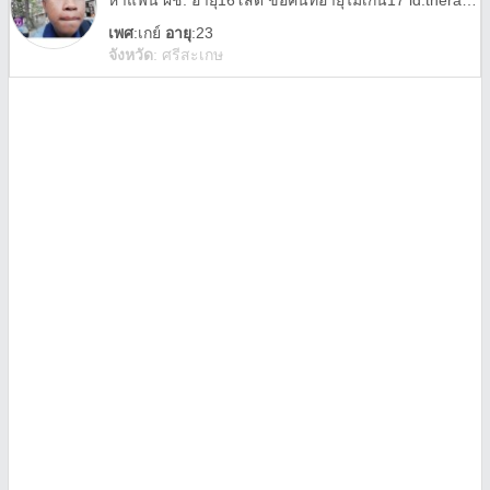
หาแฟน ผช. อายุ16โสด ขอคนที่อายุไม่เกิน17 id:therasak_38884 เป็นรับน่ะ
เพศ
:
เกย์
อายุ
:23
จังหวัด
:
ศรีสะเกษ