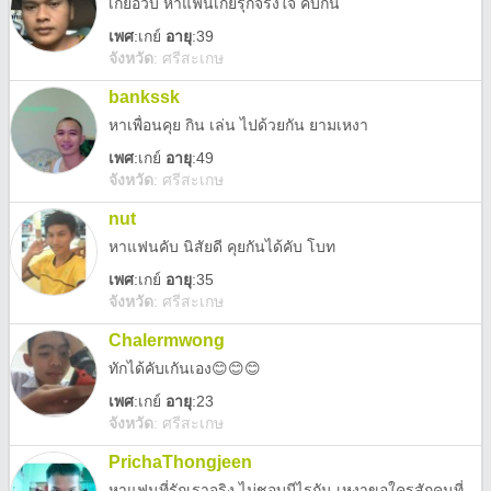
เกย์อวบ หาแฟนเกย์รุกจริงใจ คบกัน
เพศ
:
เกย์
อายุ
:39
จังหวัด
:
ศรีสะเกษ
bankssk
หาเพื่อนคุย กิน เล่น ไปด้วยกัน ยามเหงา
เพศ
:
เกย์
อายุ
:49
จังหวัด
:
ศรีสะเกษ
nut
หาแฟนคับ นิสัยดี คุยกันได้คับ โบท
เพศ
:
เกย์
อายุ
:35
จังหวัด
:
ศรีสะเกษ
Chalermwong
ทักได้คับเกันเอง😊😊😊
เพศ
:
เกย์
อายุ
:23
จังหวัด
:
ศรีสะเกษ
PrichaThongjeen
หาแฟนที่รักเราจริง ไม่ชอบมีไรกัน เหงาขอใครสักคนที่รักและเข้าใจเรา