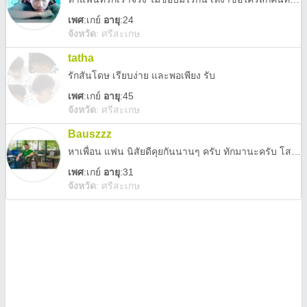
เพศ
:
เกย์
อายุ
:24
จังหวัด
:
ศรีสะเกษ
tatha
รักสันโดษ เรียบง่าย และพอเพียง รับ
เพศ
:
เกย์
อายุ
:45
จังหวัด
:
ศรีสะเกษ
Bauszzz
หาเพื่อน แฟน นิสัยดีคุยกันนานๆ ครับ ทักมานะครับ โสด ถ้าคิดว่าตัวเองเป็นคนเรื่องมากต้องแบบนั้นนี้นู้นเชิญป้ายหน้าครับงดดราม่า
เพศ
:
เกย์
อายุ
:31
จังหวัด
:
ศรีสะเกษ