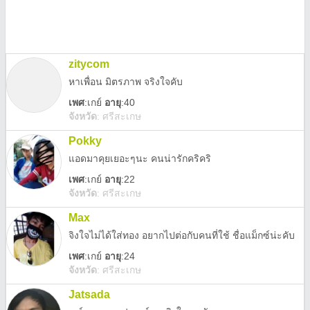
zitycom
หาเพื่อน มิตรภาพ จริงใจคับ
เพศ
:
เกย์
อายุ
:40
จังหวัด
:
ศรีสะเกษ
Pokky
แอดมาคุยเยอะๆนะ คนน่ารักคริคริ
เพศ
:
เกย์
อายุ
:22
จังหวัด
:
ศรีสะเกษ
Max
จิงใจไม่ได้ใส่ทอง อยากไปต่อกับคนที่ใช้ ชื่อแม็กซ์น่ะคับ
เพศ
:
เกย์
อายุ
:24
จังหวัด
:
ศรีสะเกษ
Jatsada