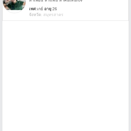
หาเพื่อน หาแฟน หาคนเล่นrov
เพศ
:
เกย์
อายุ
:26
จังหวัด
:
สมุทรสาคร