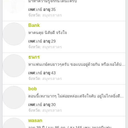
มาทำความรู้จักกันได้นะครับ
เพศ
:
เกย์
อายุ
:35
จังหวัด
:
สมุทรสาคร
Bank
หาคนคุย นิสัยดี จริงใจ
เพศ
:
เกย์
อายุ
:29
จังหวัด
:
สมุทรสาคร
ธนกร
หาแฟนเกย์คบยาวๆครับ ขอแบบอยู่ด้วยกัน หรือเจอได้บ่อยๆ
เพศ
:
เกย์
อายุ
:43
จังหวัด
:
สมุทรสาคร
bob
ตอนนี้เหงามากๆ ไม่ค่อยหล่อเเต่จิงใจคับ อยู่ไม่ไกลยิ่งดีคับ เเอดมาคับ ผมรออยู่
เพศ
:
เกย์
อายุ
:30
จังหวัด
:
สมุทรสาคร
wasan
อายุ 39 ปี / นน.95 กก. / สูง 165 เซน อยากมีแฟน