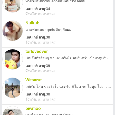
หาประสบการณ์ ความสัมพันธ์ที่ดีต่อกัน
เพศ
:
เกย์
อายุ
:34
จังหวัด
:
สมุทรสาคร
Nuikub
หาแฟนแมนๆคุยกันมันๆคับผม
เพศ
:
เกย์
อายุ
:38
จังหวัด
:
สมุทรสาคร
torloveover
เป็นรับตัวอ้วนๆ หาแฟนจริงใจ คบกันครับเข้ามาคุยกันนะครับ
เพศ
:
เกย์
อายุ
:39
จังหวัด
:
สมุทรสาคร
Witsarut
เกย์รับ โสด ขอจริงใจ นะครับ ❌ไม่เทรด ไม่หุ้น ไม่shopee lazada ไม่ลงทุนอะไรทั้งนั้น
เพศ
:
เกย์
อายุ
:38
จังหวัด
:
สมุทรสาคร
biwmoo