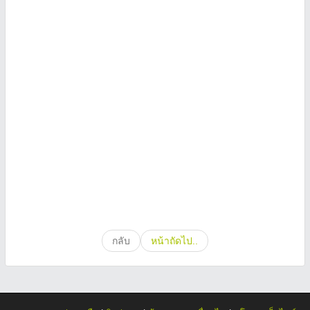
กลับ
หน้าถัดไป..