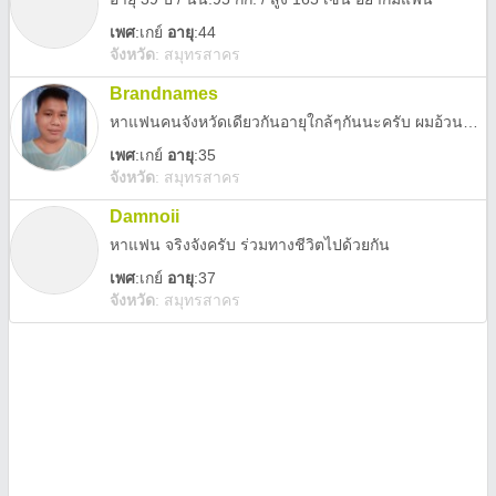
เพศ
:
เกย์
อายุ
:44
จังหวัด
:
สมุทรสาคร
Brandnames
หาแฟนคนจังหวัดเดียวกันอายุใกล้ๆกันนะครับ ผมอ้วนหนัก82สูง170นะ ชอบคนรูปร่างใหญ่ นิสัยดีๆ ยอมรับสิ่งที่ผมเป็นได้
เพศ
:
เกย์
อายุ
:35
จังหวัด
:
สมุทรสาคร
Damnoii
หาแฟน จริงจังครับ ร่วมทางชีวิตไปด้วยกัน
เพศ
:
เกย์
อายุ
:37
จังหวัด
:
สมุทรสาคร