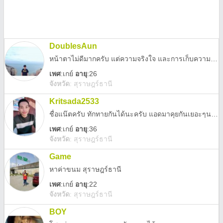
DoublesAun
หน้าตาไม่ดีมากครับ แต่ความจริงใจ และการเก็บความลับ 100% อยากหาเพื่อนคุย หรือเพื่อนลับๆครับ
เพศ
:
เกย์
อายุ
:26
จังหวัด
:
สุราษฎร์ธานี
Kritsada2533
ชื่อแน๊ตครับ ทักทายกันได้นะครับ แอดมาคุยกันเยอะๆนะครับ หาเพื่อน หาแฟน ไม่หยิ่ง คุยหมด เรื่องอื่นค่อยว่ากัน
เพศ
:
เกย์
อายุ
:36
จังหวัด
:
สุราษฎร์ธานี
Game
หาค่าขนม สุราษฎร์ธานี
เพศ
:
เกย์
อายุ
:22
จังหวัด
:
สุราษฎร์ธานี
BOY