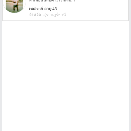
หาเพื่อนนิสัยดี น่ารักทักมา
เพศ
:
เกย์
อายุ
:43
จังหวัด
:
สุราษฎร์ธานี