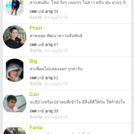
หาแฟนคับ. โสด จิงๆ แมนๆๆ ไม่สาว ครับ หุ่น อวบๆ ปัจจุบันทำงานอาชีพครูเอกชน 0859859117
เพศ
:
เกย์
อายุ
:34
จังหวัด
:
สุราษฎร์ธานี
Phuri
หาคนคุย พัฒนาความสัมพันธ์
เพศ
:
เกย์
อายุ
:47
จังหวัด
:
สุราษฎร์ธานี
Big
หาเพื่อน​ไม่แสดงออก รุก​หารับ
เพศ
:
เกย์
อายุ
:61
จังหวัด
:
สุราษฎร์ธานี
Can
จะมีบ้างหรือเปล่าคนที่เข้าใจ มีสิ่งดีดีให้กัน ให้กำลังใจกัน ให้อภัยกัน ค่อยประคองแล้วจับมือก้าวไปด้วยกัน ไม่ทิ้งกัน เกาะสมุย
เพศ
:
เกย์
อายุ
:39
จังหวัด
:
สุราษฎร์ธานี
Fanta