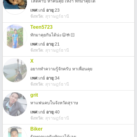
โสดค่าบ หาคนคุย เหงา ทักมาคุยได้
เพศ
:
เกย์
อายุ
:23
จังหวัด
:
สุราษฎร์ธานี
Teen5723
ทักมาคุยกันได้น่ะ😛🤟🏻
เพศ
:
เกย์
อายุ
:21
จังหวัด
:
สุราษฎร์ธานี
X
อยากทำความรู้จักครับ หาเพื่อนคุย
เพศ
:
เกย์
อายุ
:34
จังหวัด
:
สุราษฎร์ธานี
grit
หาแฟนคบในจังหวัดสุราษ
เพศ
:
เกย์
อายุ
:40
จังหวัด
:
สุราษฎร์ธานี
Biker
รักทุกคนครับทักมาได้เลย