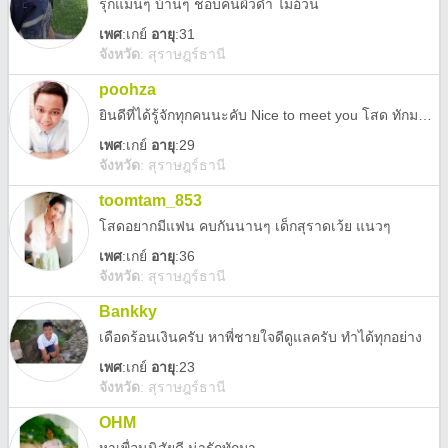
รุกแมนๆ บ้านๆ ชอบคนผิวดำ ไม่อ้วน
เพศ
:
เกย์
อายุ
:31
จังหวัด
:
สุราษฎร์ธานี
poohza
ยินดีที่ได้รู้จักทุกคนนะคับ Nice to meet you โสด ทักมาได้นะคับ
เพศ
:
เกย์
อายุ
:29
จังหวัด
:
สุราษฎร์ธานี
toomtam_853
โสดอยากมีแฟน คบกันนานๆ เด็กสุราดเว้ย แนวๆ
เพศ
:
เกย์
อายุ
:36
จังหวัด
:
สุราษฎร์ธานี
Bankky
เดือดร้อนเงินครับ หาพี่ชายใจดีดูแลครับ ทำได้ทุกอย่าง
เพศ
:
เกย์
อายุ
:23
จังหวัด
:
สุราษฎร์ธานี
OHM