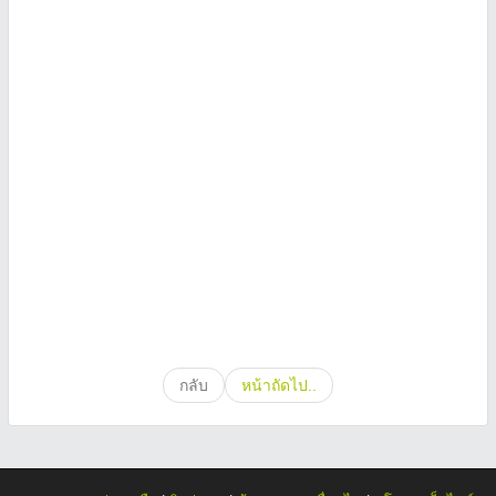
กลับ
หน้าถัดไป..