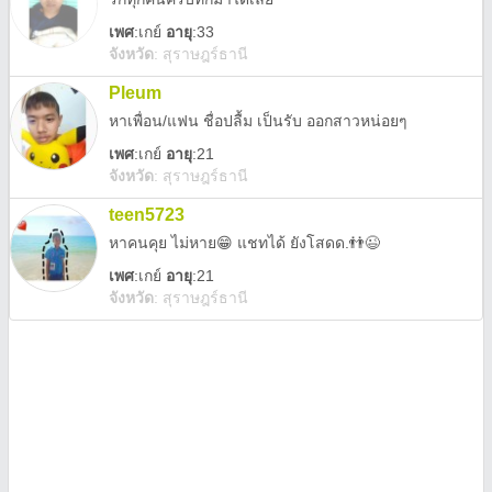
เพศ
:
เกย์
อายุ
:33
จังหวัด
:
สุราษฎร์ธานี
Pleum
หาเพื่อน/แฟน ชื่อปลื้ม เป็นรับ ออกสาวหน่อยๆ
เพศ
:
เกย์
อายุ
:21
จังหวัด
:
สุราษฎร์ธานี
teen5723
หาคนคุย ไม่หาย😁 แชทได้ ยังโสดด.👬😉
เพศ
:
เกย์
อายุ
:21
จังหวัด
:
สุราษฎร์ธานี