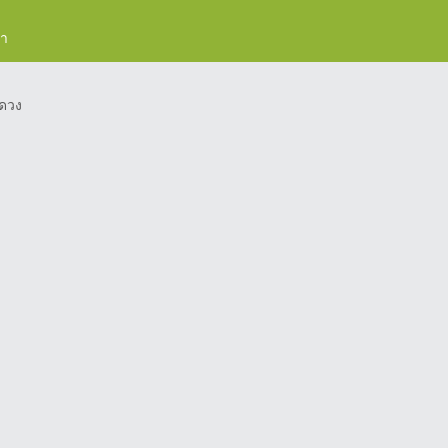
รา
ดวง