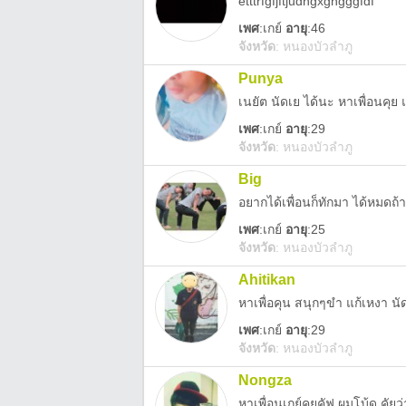
etttrfgfjftjudhgxghgggfdf
เพศ
:
เกย์
อายุ
:46
จังหวัด
:
หนองบัวลำภู
Punya
เนยัต นัดเย ได้นะ หาเพื่อนคุ
เพศ
:
เกย์
อายุ
:29
จังหวัด
:
หนองบัวลำภู
Big
อยากได้เพื่อนก็ทักมา ได้หมดถ้
เพศ
:
เกย์
อายุ
:25
จังหวัด
:
หนองบัวลำภู
Ahitikan
หาเพื่อคุน สนุกๆขำ แก้เหงา น
เพศ
:
เกย์
อายุ
:29
จังหวัด
:
หนองบัวลำภู
Nongza
หาเพื่อนเกย์คุยคัฟ ผมโบ้ด คัยว่