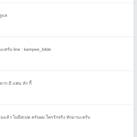
ดูแล
นะครับ line : kampee_bible
าก มี แฟน ลัก กี้
แล้ว ไม่มีสเปค ครับผม ใครรักจริง ทักมานะครับ