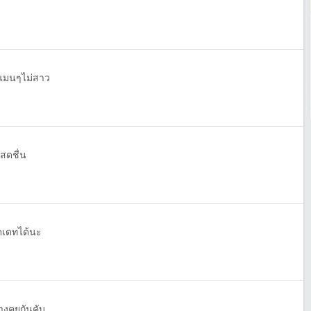
ย แมนๆไม่สาว
าสดชื่น
ัดเดทได้นะ
างคุยกันคับ